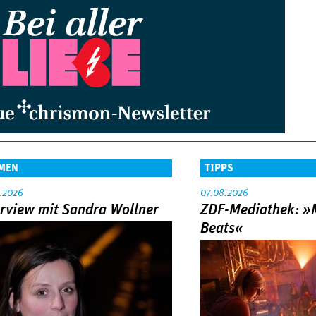
MEN
TIPPS
.2026
07.08.2026
erview mit Sandra Wollner
ZDF-Mediathek: 
Beats«