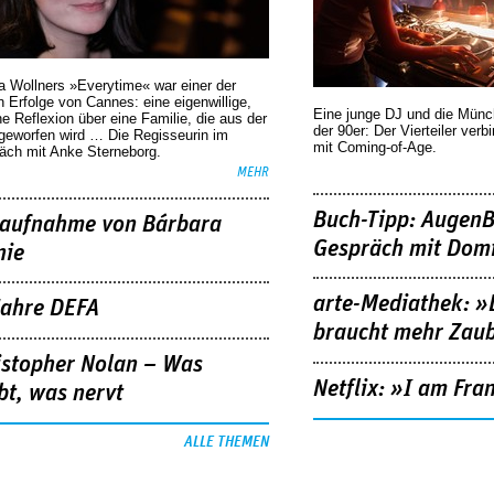
a Wollners »Everytime« war einer der
 Erfolge von Cannes: eine eigenwillige,
Eine junge DJ und die Mün
he Reflexion über eine ­Familie, die aus der
der 90er: Der Vierteiler verb
geworfen wird … Die Regisseurin im
mit Coming-of-Age.
äch mit Anke Sterneborg.
MEHR
Buch-Tipp: AugenB
aufnahme von Bárbara
Gespräch mit Domi
nie
arte-Mediathek: »
Jahre DEFA
braucht mehr Zau
istopher Nolan – Was
Netflix: »I am Fra
bt, was nervt
ALLE THEMEN