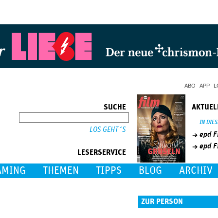
Jump to Navigation
ABO
APP
L
SUCHE
AKTUEL
SUCHE
IN DIE
epd F
epd F
LESERSERVICE
AMING
THEMEN
TIPPS
BLOG
ARCHIV
ZUR PERSON