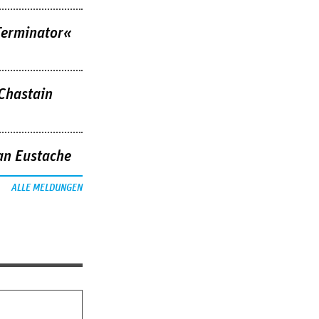
Terminator«
 Chastain
an Eustache
ALLE MELDUNGEN