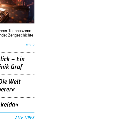
chner Technoszene
indet Zeitgeschichte
MEHR
lick – Ein
nik Graf
Die Welt
berer«
nkelda«
ALLE TIPPS