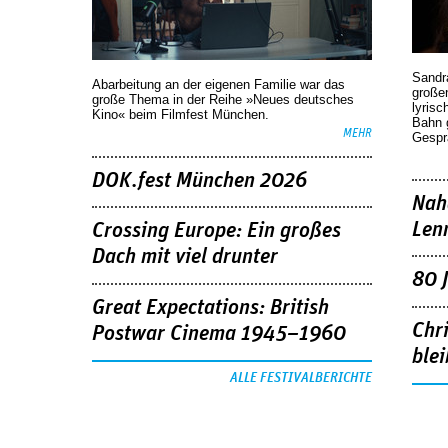
Sandr
Abarbeitung an der eigenen Familie war das
großen
große Thema in der Reihe »Neues deutsches
lyrisc
Kino« beim Filmfest München.
Bahn 
MEHR
Gespr
DOK.fest München 2026
Nah
Len
Crossing Europe: Ein großes
Dach mit viel drunter
80 
Great Expectations: British
Chr
Postwar Cinema 1945–1960
blei
ALLE FESTIVALBERICHTE