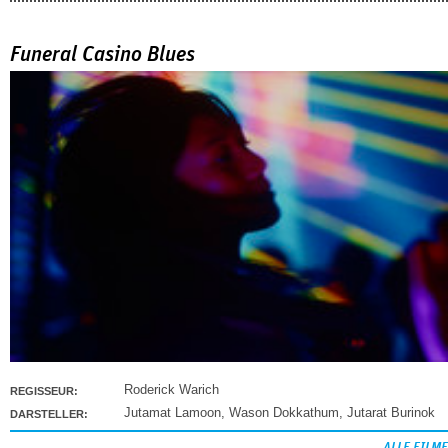
Funeral Casino Blues
Roderick Warich
REGISSEUR:
Jutamat Lamoon
,
Wason Dokkathum
,
Jutarat Burinok
DARSTELLER: