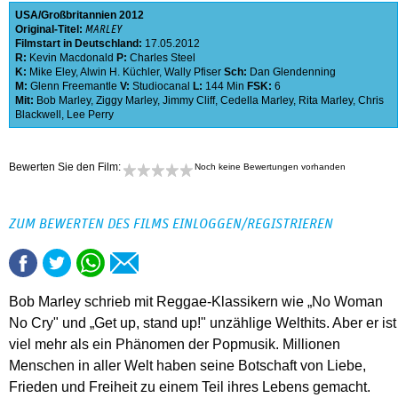
USA
Großbritannien
2012
Original-Titel:
MARLEY
Filmstart in Deutschland:
17.05.2012
R:
Kevin Macdonald
P:
Charles Steel
K:
Mike Eley
,
Alwin H. Küchler
,
Wally Pfiser
Sch:
Dan Glendenning
M:
Glenn Freemantle
V:
Studiocanal
L:
144 Min
FSK:
6
Mit:
Bob Marley
,
Ziggy Marley
,
Jimmy Cliff
,
Cedella Marley
,
Rita Marley
,
Chris
Blackwell
,
Lee Perry
Bewerten Sie den Film:
Noch keine Bewertungen vorhanden
ZUM BEWERTEN DES FILMS EINLOGGEN/REGISTRIEREN
Bob Marley schrieb mit Reggae-Klassikern wie „No Woman
No Cry" und „Get up, stand up!" unzählige Welthits. Aber er ist
viel mehr als ein Phänomen der Popmusik. Millionen
Menschen in aller Welt haben seine Botschaft von Liebe,
Frieden und Freiheit zu einem Teil ihres Lebens gemacht.