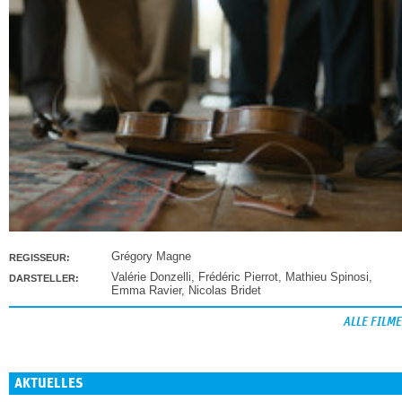
Grégory Magne
REGISSEUR:
Valérie Donzelli
,
Frédéric Pierrot
,
Mathieu Spinosi
,
DARSTELLER:
Emma Ravier
,
Nicolas Bridet
ALLE FILME
AKTUELLES