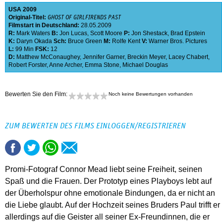
USA
2009
Original-Titel:
GHOST OF GIRLFIRENDS PAST
Filmstart in Deutschland:
28.05.2009
R:
Mark Waters
B:
Jon Lucas
,
Scott Moore
P:
Jon Shestack
,
Brad Epstein
K:
Daryn Okada
Sch:
Bruce Green
M:
Rolfe Kent
V:
Warner Bros. Pictures
L:
99 Min
FSK:
12
D:
Matthew McConaughey
,
Jennifer Garner
,
Breckin Meyer
,
Lacey Chabert
,
Robert Forster
,
Anne Archer
,
Emma Stone
,
Michael Douglas
Bewerten Sie den Film:
Noch keine Bewertungen vorhanden
ZUM BEWERTEN DES FILMS EINLOGGEN/REGISTRIEREN
Promi-Fotograf Connor Mead liebt seine Freiheit, seinen
Spaß und die Frauen. Der Prototyp eines Playboys lebt auf
der Überholspur ohne emotionale Bindungen, da er nicht an
die Liebe glaubt. Auf der Hochzeit seines Bruders Paul trifft er
allerdings auf die Geister all seiner Ex-Freundinnen, die er