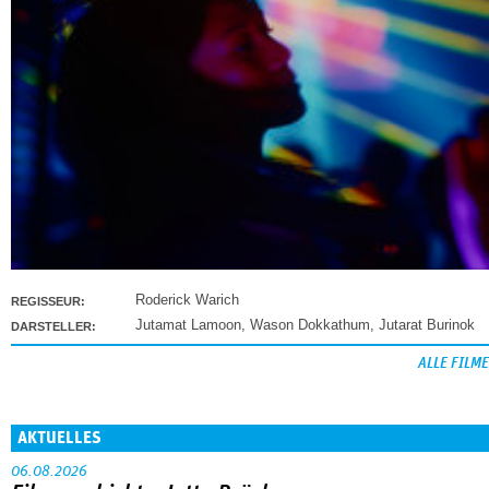
Roderick Warich
REGISSEUR:
Jutamat Lamoon
,
Wason Dokkathum
,
Jutarat Burinok
DARSTELLER:
ALLE FILME
AKTUELLES
06.08.2026