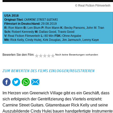
© Real Fiction Filmverleih
USA
2018
Original-Titel:
CARMINE STREET GUITARS
Filmstart in Deutschland:
29.08.2019
R:
Ron Mann
B:
Len Blum
P:
Ron Mann
K:
Becky Parsons
,
John M. Tran
Sch:
Robert Kennedy
M:
Dallas Good
,
Travis Good
V:
Real Fiction Filmverleih
L:
80 Min
FSK:
Ohne Angabe
Mit:
Rick Kelly
,
Cindy Hulej
,
Kirk Douglas
,
Jim Jarmusch
,
Lenny Kaye
Bewerten Sie den Film:
Noch keine Bewertungen vorhanden
ZUM BEWERTEN DES FILMS EINLOGGEN/REGISTRIEREN
Im Herzen von Greenwich Village gibt es ein Geschäft, dass
sich erfolgreich der Gentrifizierung des Viertels entzieht:
Carmine Street Guitars. Gitarrenbauer Rick Kelly und seine
Auszubildende Cindy Hulej bauen handgefertigte Instrumente