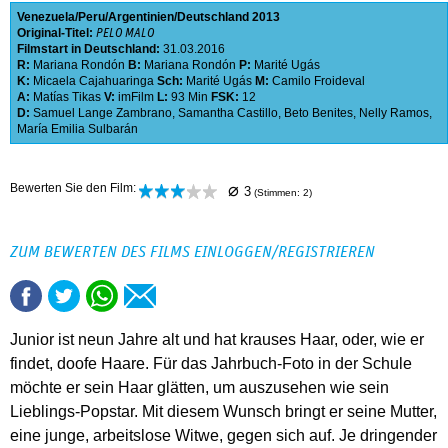
Venezuela
Peru
Argentinien
Deutschland
2013
Original-Titel:
PELO MALO
Filmstart in Deutschland:
31.03.2016
R:
Mariana Rondón
B:
Mariana Rondón
P:
Marité Ugás
K:
Micaela Cajahuaringa
Sch:
Marité Ugás
M:
Camilo Froideval
A:
Matías Tikas
V:
imFilm
L:
93 Min
FSK:
12
D:
Samuel Lange Zambrano
,
Samantha Castillo
,
Beto Benites
,
Nelly Ramos
,
María Emilia Sulbarán
⌀
Bewerten Sie den Film:
3
(Stimmen:
2
)
ZUM BEWERTEN DES FILMS EINLOGGEN/REGISTRIEREN
Junior ist neun Jahre alt und hat krauses Haar, oder, wie er
findet, doofe Haare. Für das Jahrbuch-Foto in der Schule
möchte er sein Haar glätten, um auszusehen wie sein
Lieblings-Popstar. Mit diesem Wunsch bringt er seine Mutter,
eine junge, arbeitslose Witwe, gegen sich auf. Je dringender