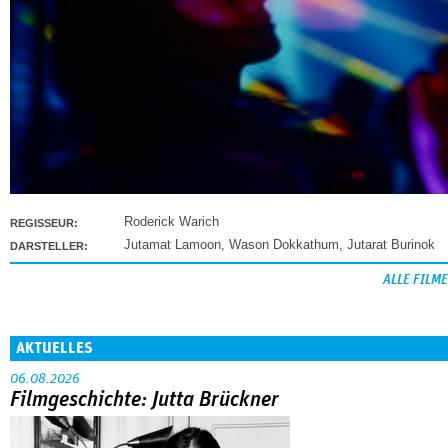
Roderick Warich
REGISSEUR:
Jutamat Lamoon
,
Wason Dokkathum
,
Jutarat Burinok
DARSTELLER:
ALLE FILME
AKTUELLES
06.08.2026
Filmgeschichte: Jutta Brückner