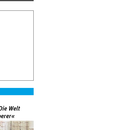
Die Welt
berer«