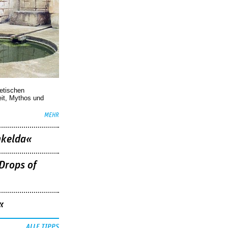
oetischen
eit, Mythos und
MEHR
nkelda«
Drops of
«
ALLE TIPPS