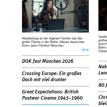
Sandr
Abarbeitung an der eigenen Familie war das
großen
große Thema in der Reihe »Neues deutsches
lyrisc
Kino« beim Filmfest München.
Bahn 
MEHR
Gespr
DOK.fest München 2026
Nah
Len
Crossing Europe: Ein großes
Dach mit viel drunter
80 
Great Expectations: British
Chr
Postwar Cinema 1945–1960
blei