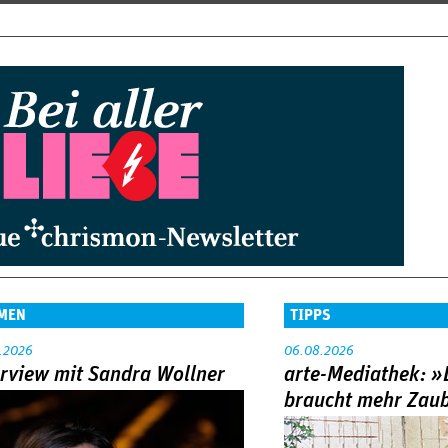
MEN
TIPPS
.2026
06.08.2026
erview mit Sandra Wollner
arte-Mediathek: »
braucht mehr Zau