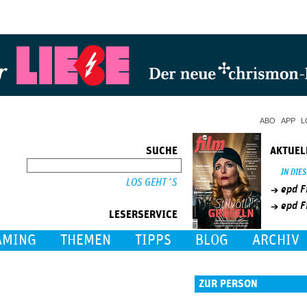
Jump to Navigation
ABO
APP
L
SUCHE
AKTUEL
SUCHE
IN DIE
epd F
epd F
LESERSERVICE
AMING
THEMEN
TIPPS
BLOG
ARCHIV
ZUR PERSON