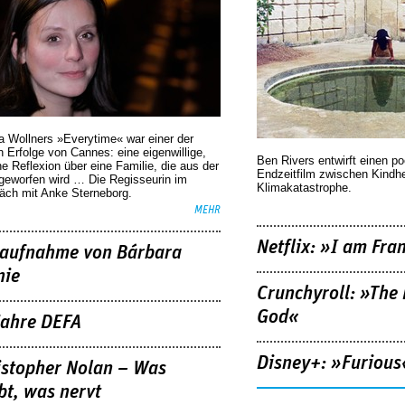
a Wollners »Everytime« war einer der
 Erfolge von Cannes: eine eigenwillige,
Ben Rivers entwirft einen p
he Reflexion über eine ­Familie, die aus der
Endzeitfilm zwischen Kindh
geworfen wird … Die Regisseurin im
Klimakatastrophe.
äch mit Anke Sterneborg.
MEHR
Netflix: »I am Fra
aufnahme von Bárbara
nie
Crunchyroll: »The 
God«
Jahre DEFA
Disney+: »Furious
istopher Nolan – Was
bt, was nervt