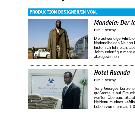
PRODUCTION DESIGNER/IN VON:
Mandela: Der l
Birgit Roschy
Die aufwendige Filmbio
Nationalhelden Nelson 
historisch lehrreich, ab
Jahrhundertfigur mehr a
abzugewinnen
Hotel Ruanda
Birgit Roschy
Terry Georges konzentri
größtenteils auf Gräue
weißen Überbau. Stattde
Heldentum eines »afrik
Leben von mehr als 1.0