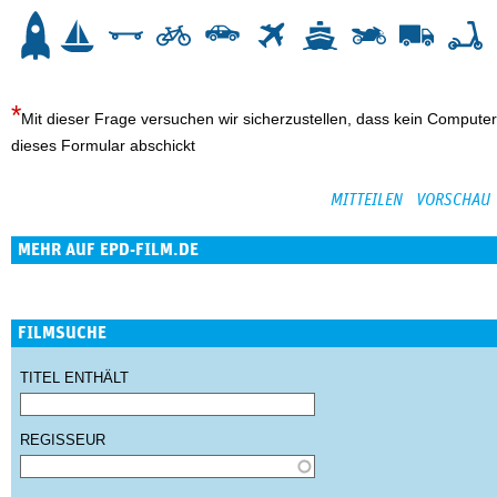
3
4
5
6
7
8
9
10
Mit dieser Frage versuchen wir sicherzustellen, dass kein Computer
dieses Formular abschickt
MEHR AUF EPD-FILM.DE
FILMSUCHE
TITEL ENTHÄLT
REGISSEUR