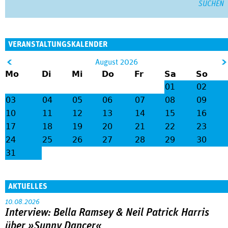
VERANSTALTUNGSKALENDER
&
August 2026
Mo
Di
Mi
Do
Fr
Sa
So
lt;
gt
01
02
;
03
04
05
06
07
08
09
10
11
12
13
14
15
16
17
18
19
20
21
22
23
24
25
26
27
28
29
30
31
AKTUELLES
10.08.2026
Interview: Bella Ramsey & Neil Patrick Harris
über »Sunny Dancer«