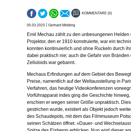
KOMMENTARE (0)
05.03.2025
Gerhard Midding
Emil Mechau zählt zu den unbesungenen Helden d
Projektor, den er 1910 konstruierte, war ein tech
konnten kontinuierlich und ohne Ruckeln durch ihn
dabei praktisch nie; auch die Gefahr von Bränden
Zelluloids war gebannt.
Mechaus Erfindungen auf dem Gebiet des Bewegt
Preise, namentlich auf der Weltausstellung in Pari
Verfahren, das heutige Videokonferenzen vorweg
Vorführapparat indes ging die Geschichte hinweg,
erschien er wegen seiner Größe unpraktisch. Dies
gestrichen wurde, existiert als Objekt jedoch weiter
des Schaudepots, mit dem das Filmmuseum Potsda
seinen Schätzen öffnet. »Dauer- und Wechselauss
Spitze des Eisbergs erblicken. Nun wird dieser a