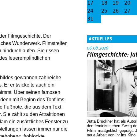
17
18
19
20
24
25
26
27
31
er Filmgeschichte. Der
AKTUELLES
nisches Wunderwerk. Filmstreifen
06.08.2026
 hindurchlaufen. Sie rissen
Filmgeschichte: Ju
 des feuerempfindlichen
bildes gewannen zahlreiche
s. Er entwickelte auch ein
nimmt. Über seinen famosen
 denn mit Beginn des Tonfilms
e Fußnote, die aus dem Text
. Sie zählt zu den Attraktionen
m ein zusätzliches Fenster zu
Jutta Brückner hat als Autor
den feministischen Zweig 
tellungen lassen immer nur die
Films maßgeblich geprägt. 
neue Arbeit von ihr ins Kino
ngehoben«, frohlockte