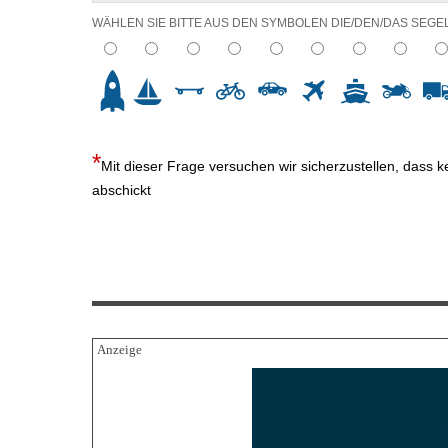
WÄHLEN SIE BITTE AUS DEN SYMBOLEN DIE/DEN/DAS SEGE
2
3
4
5
6
7
8
9
10
Mit dieser Frage versuchen wir sicherzustellen, dass 
abschickt