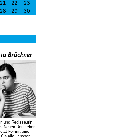
21
22
23
28
29
30
tta Brückner
in und Regisseurin
des Neuen Deutschen
Jetzt kommt eine
. Claudia Lenssen