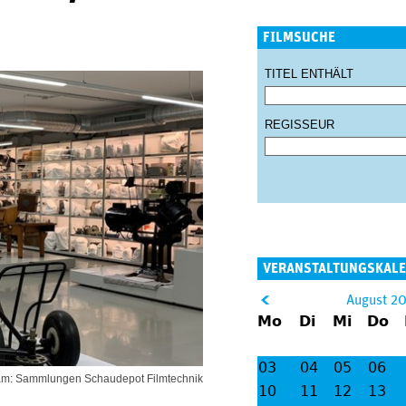
FILMSUCHE
TITEL ENTHÄLT
REGISSEUR
VERANSTALTUNGSKAL
&
August 2
Mo
Di
Mi
Do
lt;
03
04
05
06
m: Sammlungen Schaudepot Filmtechnik
10
11
12
13