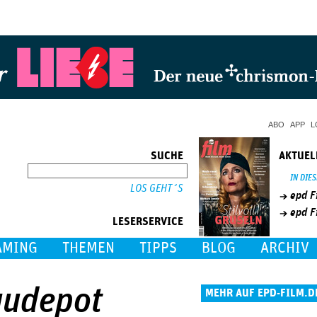
Jump to Navigation
ABO
APP
L
SUCHE
AKTUEL
SUCHE
IN DIE
epd F
epd F
LESERSERVICE
AMING
THEMEN
TIPPS
BLOG
ARCHIV
audepot
MEHR AUF EPD-FILM.D