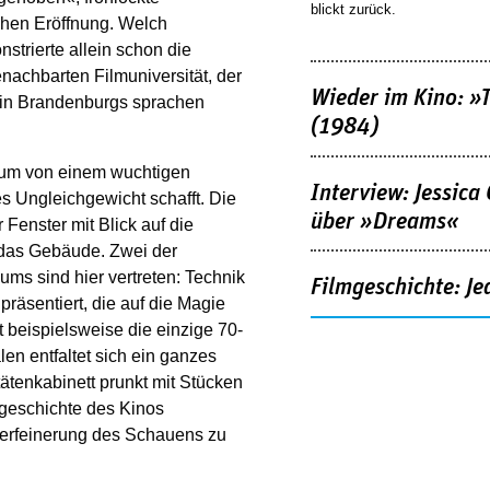
blickt zurück.
ichen Eröffnung. Welch
s­trierte allein schon die
nachbarten Filmuniversität, der
Wieder im Kino: »
rin Brandenburgs sprachen
(1984)
kum von einem wuchtigen
Interview: Jessica
s Ungleichgewicht schafft. Die
über »Dreams«
r Fenster mit Blick auf die
 das Gebäude. Zwei der
 sind hier vertreten: Technik
Filmgeschichte: Je
räsentiert, die auf die Magie
 beispielsweise die einzige 70-
n entfaltet sich ein ganzes
ätenkabinett prunkt mit Stücken
geschichte des Kinos
 Verfeinerung des Schauens zu