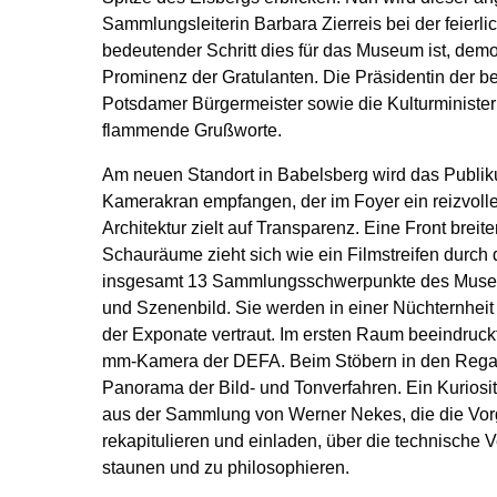
Sammlungsleiterin Barbara Zierreis bei der feierl
bedeutender Schritt dies für das Museum ist, demon
Prominenz der Gratulanten. Die Präsidentin der be
Potsdamer Bürgermeister sowie die Kulturministe
flammende Grußworte.
Am neuen Standort in Babelsberg wird das Publi
Kamerakran empfangen, der im Foyer ein reizvolle
Architektur zielt auf Transparenz. Eine Front breite
Schauräume zieht sich wie ein Filmstreifen durch
insgesamt 13 Sammlungsschwerpunkte des Museums
und Szenenbild. Sie werden in einer Nüchternheit p
der Exponate vertraut. Im ersten Raum beeindruckt
mm-Kamera der DEFA. Beim Stöbern in den Regale
Panorama der Bild- und Tonverfahren. Ein Kuriosit
aus der Sammlung von Werner Nekes, die die Vor
rekapitulieren und einladen, über die technische
staunen und zu philosophieren.