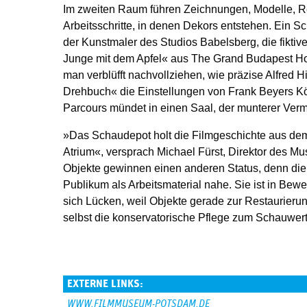
Im zweiten Raum führen Zeichnungen, Modelle, Req
Arbeitsschritte, in denen Dekors entstehen. Ein Sch
der Kunstmaler des Studios Babelsberg, die fikti
Junge mit dem Apfel« aus The Grand Budapest Ho
man verblüfft nachvollziehen, wie präzise Alfred 
Drehbuch« die Einstellungen von Frank Beyers Kö
Parcours mündet in einen Saal, der munterer Vermi
»Das Schaudepot holt die Filmgeschichte aus dem
Atrium«, versprach Michael Fürst, Direktor des Mu
Objekte gewinnen einen anderen Status, denn die
Publikum als Arbeitsmaterial nahe. Sie ist in Be
sich Lücken, weil Objekte gerade zur Restaurier
selbst die konservatorische Pflege zum Schauwer
EXTERNE LINKS:
WWW.FILMMUSEUM-POTSDAM.DE