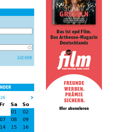
ENDER
026
&
Fr
Sa
So
gt
01
02
;
07
08
09
14
15
16