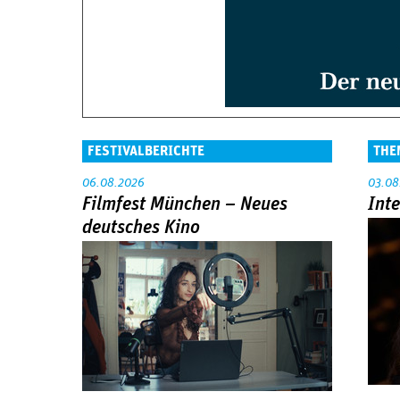
FESTIVALBERICHTE
THE
06.08.2026
03.08
Filmfest München – Neues
Int
deutsches Kino