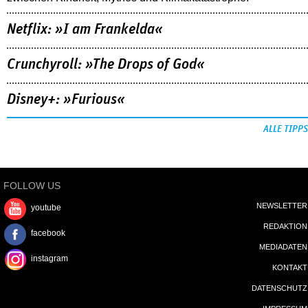
Netflix: »I am Frankelda«
Crunchyroll: »The Drops of God«
Disney+: »Furious«
ALLE TIPPS
FOLLOW US
NEWSLETTER
youtube
REDAKTION
facebook
MEDIADATEN
instagram
KONTAKT
DATENSCHUTZ