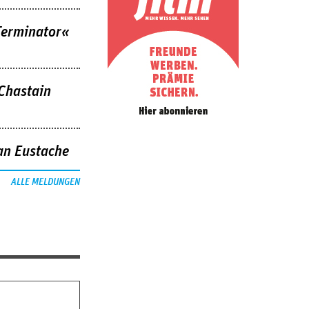
Terminator«
 Chastain
an Eustache
ALLE MELDUNGEN