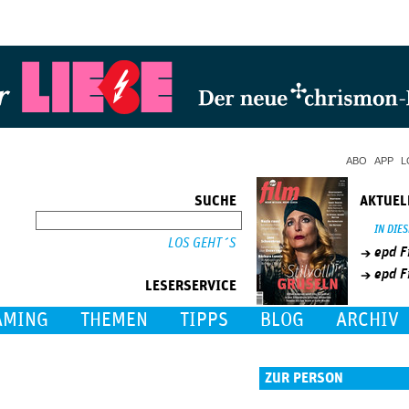
Jump to Navigation
ABO
APP
L
SUCHE
AKTUEL
SUCHE
IN DIE
epd F
epd F
LESERSERVICE
AMING
THEMEN
TIPPS
BLOG
ARCHIV
ZUR PERSON