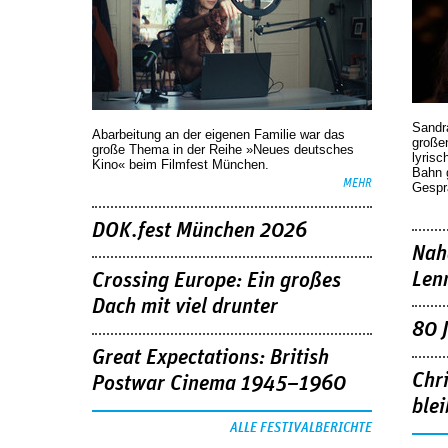
Sandr
Abarbeitung an der eigenen Familie war das
großen
große Thema in der Reihe »Neues deutsches
lyrisc
Kino« beim Filmfest München.
Bahn 
MEHR
Gespr
DOK.fest München 2026
Nah
Len
Crossing Europe: Ein großes
Dach mit viel drunter
80 
Great Expectations: British
Chr
Postwar Cinema 1945–1960
blei
ALLE FESTIVALBERICHTE