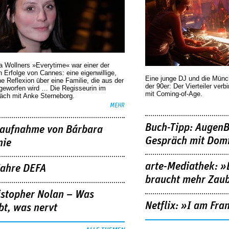
a Wollners »Everytime« war einer der
 Erfolge von Cannes: eine eigenwillige,
Eine junge DJ und die Mün
he Reflexion über eine ­Familie, die aus der
der 90er: Der Vierteiler verb
geworfen wird … Die Regisseurin im
mit Coming-of-Age.
äch mit Anke Sterneborg.
MEHR
Buch-Tipp: AugenB
aufnahme von Bárbara
Gespräch mit Domi
nie
arte-Mediathek: »
Jahre DEFA
braucht mehr Zau
istopher Nolan – Was
Netflix: »I am Fra
bt, was nervt