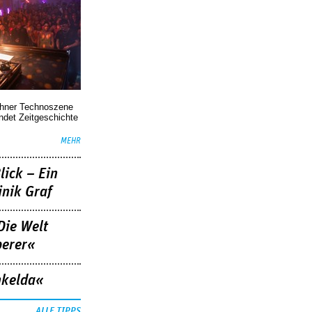
chner Technoszene
indet Zeitgeschichte
MEHR
lick – Ein
nik Graf
Die Welt
berer«
nkelda«
ALLE TIPPS