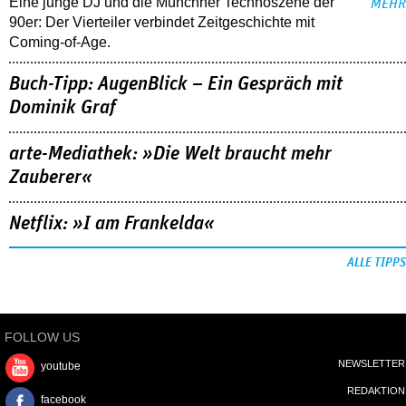
arte-Mediathek: »Die Welt braucht mehr
Zauberer«
Netflix: »I am Frankelda«
ALLE TIPPS
FOLLOW US
NEWSLETTER
youtube
REDAKTION
facebook
MEDIADATEN
instagram
KONTAKT
DATENSCHUTZ
IMPRESSUM
AGB