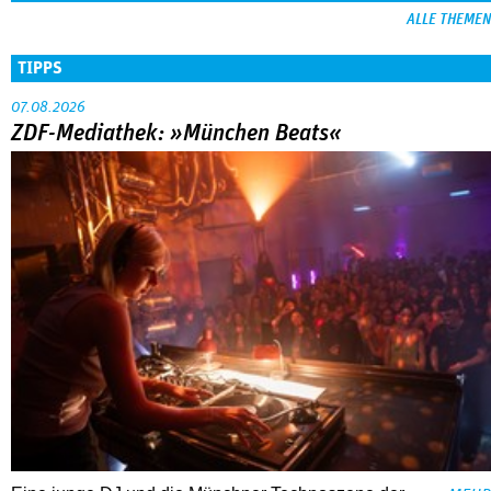
Eine junge DJ und die Münchner Technoszene der
MEHR
90er: Der Vierteiler verbindet Zeitgeschichte mit
Coming-of-Age.
Buch-Tipp: AugenBlick – Ein Gespräch mit
Dominik Graf