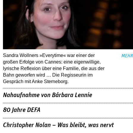
Sandra Wollners »Everytime« war einer der
MEHR
großen Erfolge von Cannes: eine eigenwillige,
lyrische Reflexion über eine ­Familie, die aus der
Bahn geworfen wird … Die Regisseurin im
Gespräch mit Anke Sterneborg.
Nahaufnahme von Bárbara Lennie
80 Jahre DEFA
Christopher Nolan – Was bleibt, was nervt
ALLE THEMEN
TIPPS
07.08.2026
ZDF-Mediathek: »München Beats«