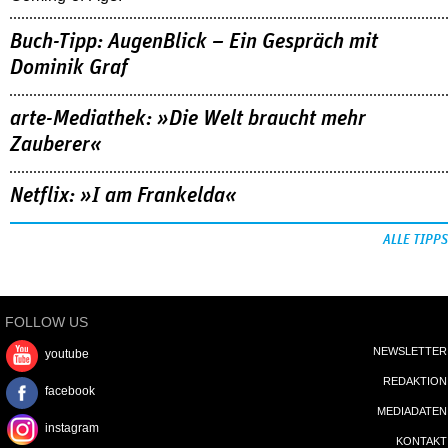
Buch-Tipp: AugenBlick – Ein Gespräch mit
Dominik Graf
arte-Mediathek: »Die Welt braucht mehr
Zauberer«
Netflix: »I am Frankelda«
ALLE TIPPS
FOLLOW US
NEWSLETTER
youtube
REDAKTION
facebook
MEDIADATEN
instagram
KONTAKT