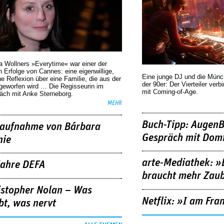
a Wollners »Everytime« war einer der
 Erfolge von Cannes: eine eigenwillige,
Eine junge DJ und die Mün
he Reflexion über eine ­Familie, die aus der
der 90er: Der Vierteiler verb
geworfen wird … Die Regisseurin im
mit Coming-of-Age.
äch mit Anke Sterneborg.
MEHR
Buch-Tipp: AugenB
aufnahme von Bárbara
Gespräch mit Domi
nie
arte-Mediathek: »
Jahre DEFA
braucht mehr Zau
istopher Nolan – Was
Netflix: »I am Fra
bt, was nervt