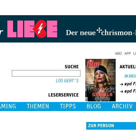
Jump to Navigation
ABO
APP
L
SUCHE
AKTUEL
SUCHE
IN DIE
epd F
epd F
LESERSERVICE
AMING
THEMEN
TIPPS
BLOG
ARCHIV
ZUR PERSON