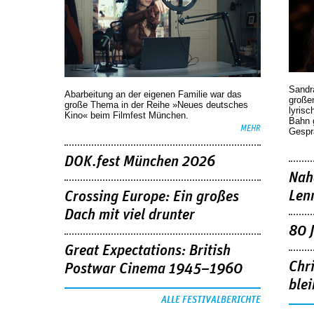
Sandr
Abarbeitung an der eigenen Familie war das
großen
große Thema in der Reihe »Neues deutsches
lyrisc
Kino« beim Filmfest München.
Bahn 
MEHR
Gespr
DOK.fest München 2026
Nah
Len
Crossing Europe: Ein großes
Dach mit viel drunter
80 
Great Expectations: British
Chr
Postwar Cinema 1945–1960
blei
ALLE FESTIVALBERICHTE