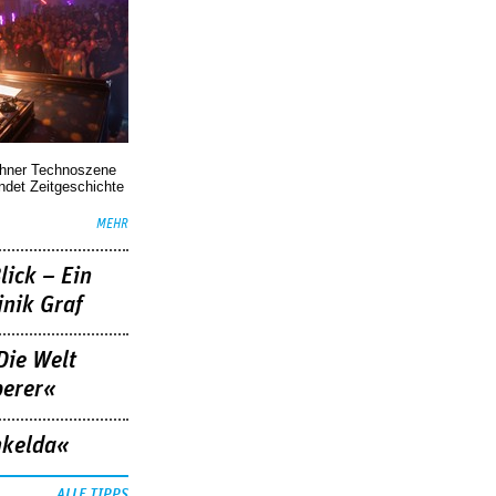
chner Technoszene
indet Zeitgeschichte
MEHR
lick – Ein
nik Graf
Die Welt
berer«
nkelda«
ALLE TIPPS