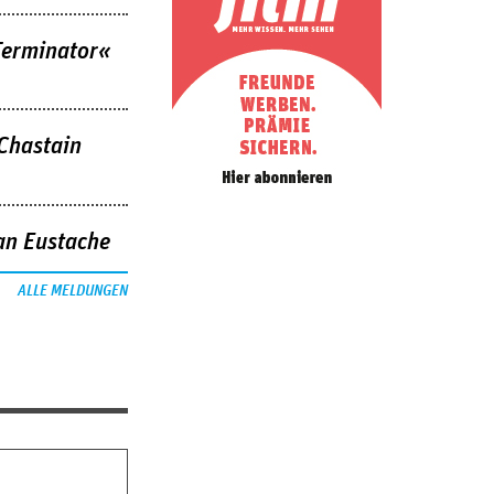
Terminator«
 Chastain
an Eustache
ALLE MELDUNGEN