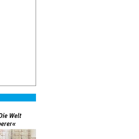
Die Welt
berer«