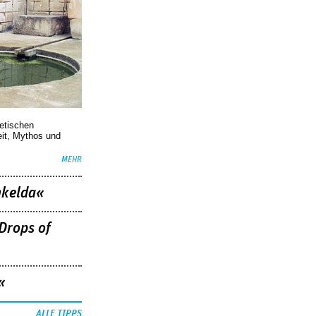
oetischen
eit, Mythos und
MEHR
nkelda«
Drops of
«
ALLE TIPPS