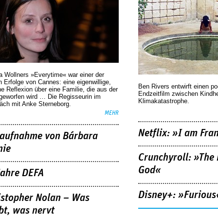
a Wollners »Everytime« war einer der
 Erfolge von Cannes: eine eigenwillige,
Ben Rivers entwirft einen p
he Reflexion über eine ­Familie, die aus der
Endzeitfilm zwischen Kindh
geworfen wird … Die Regisseurin im
Klimakatastrophe.
äch mit Anke Sterneborg.
MEHR
Netflix: »I am Fra
aufnahme von Bárbara
nie
Crunchyroll: »The 
God«
Jahre DEFA
Disney+: »Furious
istopher Nolan – Was
bt, was nervt