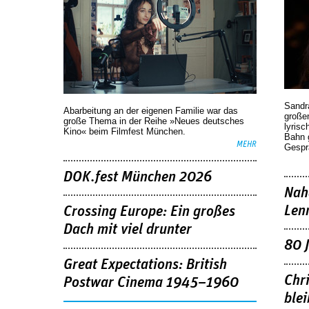
Sandr
Abarbeitung an der eigenen Familie war das
großen
große Thema in der Reihe »Neues deutsches
lyrisc
Kino« beim Filmfest München.
Bahn 
MEHR
Gespr
DOK.fest München 2026
Nah
Len
Crossing Europe: Ein großes
Dach mit viel drunter
80 
Great Expectations: British
Chr
Postwar Cinema 1945–1960
blei