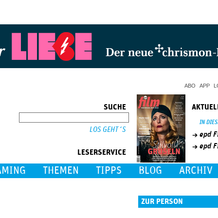
Jump to Navigation
ABO
APP
L
SUCHE
AKTUEL
SUCHE
IN DIE
epd F
epd F
LESERSERVICE
AMING
THEMEN
TIPPS
BLOG
ARCHIV
ZUR PERSON