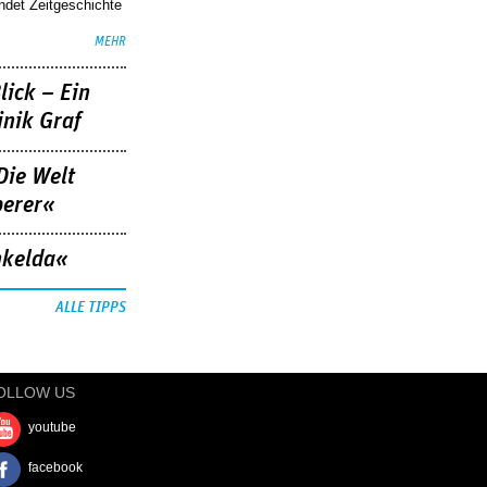
indet Zeitgeschichte
MEHR
lick – Ein
nik Graf
Die Welt
berer«
nkelda«
ALLE TIPPS
OLLOW US
youtube
facebook