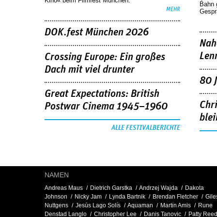
Kino« beim Filmfest München.
Bahn 
MEHR
Gespr
DOK.fest München 2026
Nah
Len
Crossing Europe: Ein großes
Dach mit viel drunter
80 
Great Expectations: British
Chr
Postwar Cinema 1945–1960
blei
ALLE FESTIVALBERICHTE
NAMEN
Andreas Maus
Dietrich Garstka
Andrzej Wajda
Dakota
Johnson
Nicky Jam
Lynda Bartnik
Brendan Fletcher
Gile
Nuttgens
Jesús Lago Solís
Aquaman
Martin Amis
Rune
Denstad Langlo
Christopher Lee
Danis Tanovic
Patty Ree