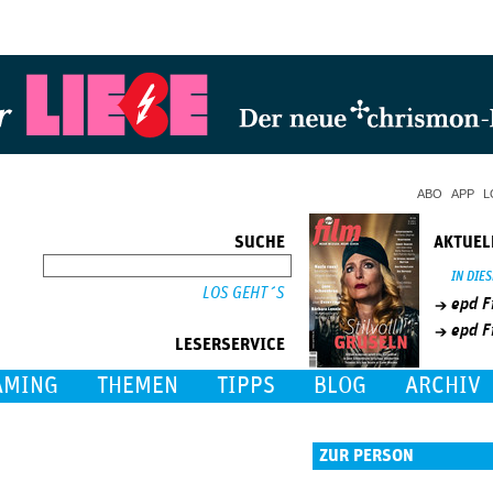
Jump to Navigation
ABO
APP
L
SUCHE
AKTUEL
SUCHE
IN DIE
epd F
epd F
LESERSERVICE
AMING
THEMEN
TIPPS
BLOG
ARCHIV
ZUR PERSON