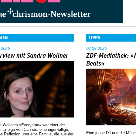
MEN
TIPPS
.2026
07.08.2026
erview mit Sandra Wollner
ZDF-Mediathek: 
Beats«
a Wollners »Everytime« war einer der
 Erfolge von Cannes: eine eigenwillige,
Eine junge DJ und die Mün
he Reflexion über eine ­Familie, die aus der