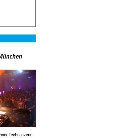
»München
chner Technoszene