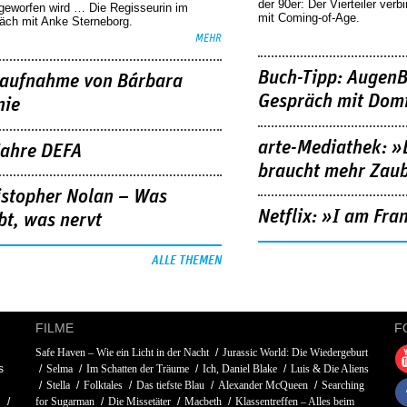
der 90er: Der Vierteiler verb
geworfen wird … Die Regisseurin im
mit Coming-of-Age.
äch mit Anke Sterneborg.
MEHR
Buch-Tipp: AugenB
aufnahme von Bárbara
Gespräch mit Domi
nie
arte-Mediathek: »
Jahre DEFA
braucht mehr Zau
istopher Nolan – Was
Netflix: »I am Fra
bt, was nervt
ALLE THEMEN
FILME
F
Safe Haven – Wie ein Licht in der Nacht
Jurassic World: Die Wiedergeburt
s
Selma
Im Schatten der Träume
Ich, Daniel Blake
Luis & Die Aliens
Stella
Folktales
Das tiefste Blau
Alexander McQueen
Searching
d
for Sugarman
Die Missetäter
Macbeth
Klassentreffen – Alles beim