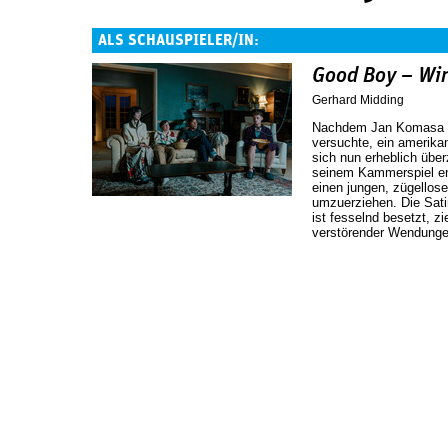
ALS SCHAUSPIELER/IN:
Good Boy – Wir
Gerhard Midding
Nachdem Jan Komasa im
versuchte, ein amerikan
sich nun erheblich über
seinem Kammerspiel ent
einen jungen, zügellos
umzuerziehen. Die Sati
ist fesselnd besetzt, zi
verstörender Wendunge