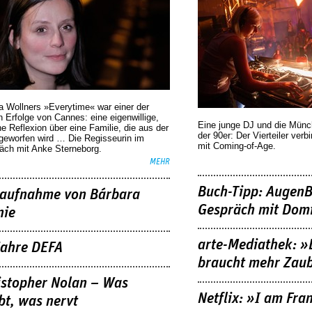
a Wollners »Everytime« war einer der
 Erfolge von Cannes: eine eigenwillige,
Eine junge DJ und die Mün
he Reflexion über eine ­Familie, die aus der
der 90er: Der Vierteiler verb
geworfen wird … Die Regisseurin im
mit Coming-of-Age.
äch mit Anke Sterneborg.
MEHR
Buch-Tipp: AugenB
aufnahme von Bárbara
Gespräch mit Domi
nie
arte-Mediathek: »
Jahre DEFA
braucht mehr Zau
istopher Nolan – Was
Netflix: »I am Fra
bt, was nervt