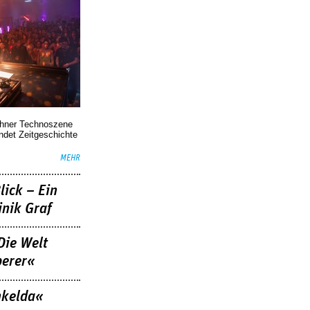
chner Technoszene
indet Zeitgeschichte
MEHR
lick – Ein
nik Graf
Die Welt
berer«
nkelda«