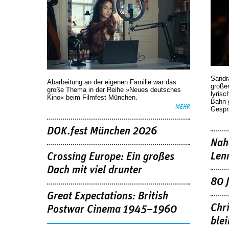
Sandr
Abarbeitung an der eigenen Familie war das
großen
große Thema in der Reihe »Neues deutsches
lyrisc
Kino« beim Filmfest München.
Bahn 
MEHR
Gespr
DOK.fest München 2026
Nah
Len
Crossing Europe: Ein großes
Dach mit viel drunter
80 
Great Expectations: British
Chr
Postwar Cinema 1945–1960
blei