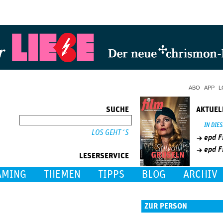
Jump to Navigation
ABO
APP
L
SUCHE
AKTUEL
SUCHE
IN DIE
epd F
epd F
LESERSERVICE
AMING
THEMEN
TIPPS
BLOG
ARCHIV
ZUR PERSON