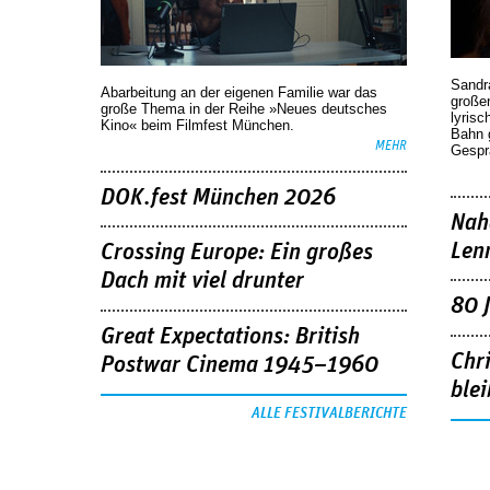
Sandr
Abarbeitung an der eigenen Familie war das
großen
große Thema in der Reihe »Neues deutsches
lyrisc
Kino« beim Filmfest München.
Bahn 
MEHR
Gespr
DOK.fest München 2026
Nah
Len
Crossing Europe: Ein großes
Dach mit viel drunter
80 
Great Expectations: British
Chr
Postwar Cinema 1945–1960
blei
ALLE FESTIVALBERICHTE