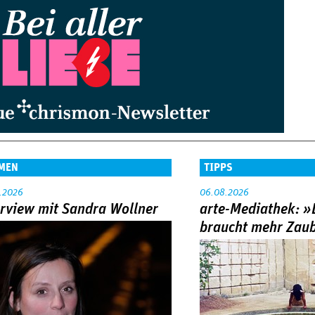
MEN
TIPPS
.2026
06.08.2026
erview mit Sandra Wollner
arte-Mediathek: »
braucht mehr Zau