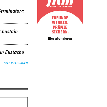
Terminator«
 Chastain
an Eustache
ALLE MELDUNGEN