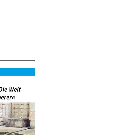
Die Welt
berer«