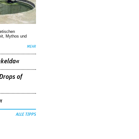
oetischen
eit, Mythos und
MEHR
nkelda«
Drops of
«
ALLE TIPPS