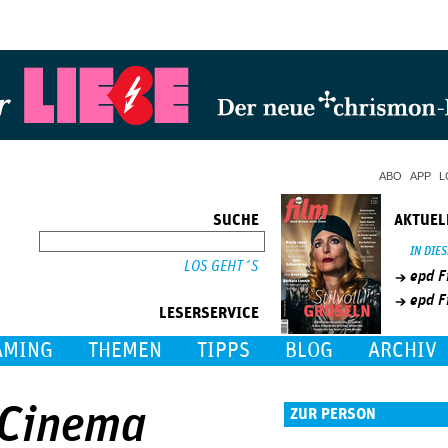
Jump to Navigation
ABO
APP
L
SUCHE
AKTUEL
SUCHE
IN DIE
epd F
epd F
LESERSERVICE
AMING
THEMEN
TIPPS
BLOG
ARCHIV
 Cinema
ZUR PERSON