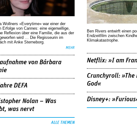
a Wollners »Everytime« war einer der
 Erfolge von Cannes: eine eigenwillige,
Ben Rivers entwirft einen p
he Reflexion über eine ­Familie, die aus der
Endzeitfilm zwischen Kindh
geworfen wird … Die Regisseurin im
Klimakatastrophe.
äch mit Anke Sterneborg.
MEHR
Netflix: »I am Fra
aufnahme von Bárbara
nie
Crunchyroll: »The 
God«
Jahre DEFA
Disney+: »Furious
istopher Nolan – Was
bt, was nervt
ALLE THEMEN