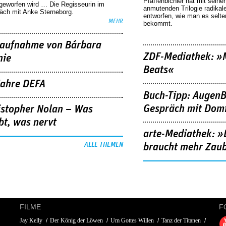
Pfaffenbichler hat mit seine
geworfen wird … Die Regisseurin im
anmutenden Trilogie radikal
äch mit Anke Sterneborg.
entworfen, wie man es selt
MEHR
bekommt.
aufnahme von Bárbara
ZDF-Mediathek: 
nie
Beats«
Jahre DEFA
Buch-Tipp: AugenB
Gespräch mit Domi
istopher Nolan – Was
bt, was nervt
arte-Mediathek: »
ALLE THEMEN
braucht mehr Zau
FILME
F
Jay Kelly
Der König der Löwen
Um Gottes Willen
Tanz der Titanen