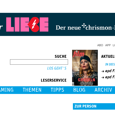
Jump to Navigation
ABO
APP
L
SUCHE
AKTUEL
SUCHE
IN DIE
epd F
epd F
LESERSERVICE
AMING
THEMEN
TIPPS
BLOG
ARCHIV
ZUR PERSON