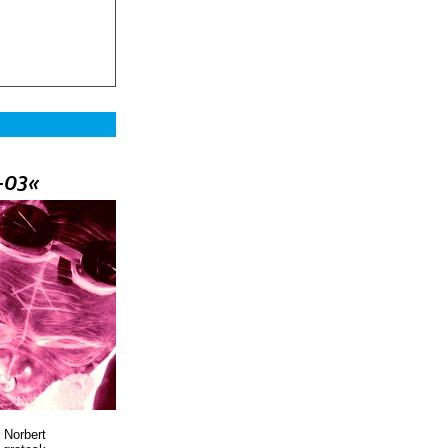
–03«
 Norbert