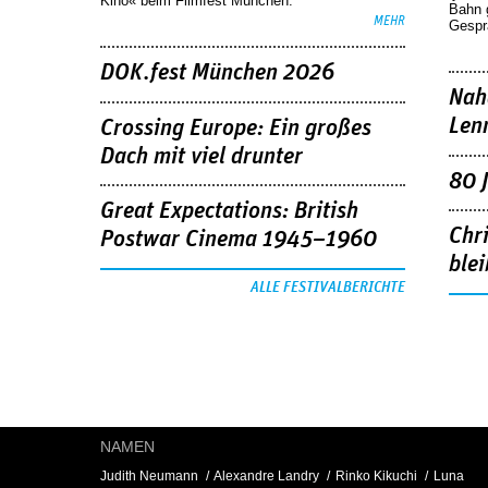
Kino« beim Filmfest München.
Bahn 
MEHR
Gespr
DOK.fest München 2026
Nah
Len
Crossing Europe: Ein großes
Dach mit viel drunter
80 
Great Expectations: British
Chr
Postwar Cinema 1945–1960
blei
ALLE FESTIVALBERICHTE
NAMEN
Judith Neumann
Alexandre Landry
Rinko Kikuchi
Luna