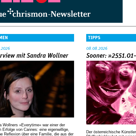
MEN
TIPPS
.2026
08.08.2026
erview mit Sandra Wollner
Sooner: »2551.01
a Wollners »Everytime« war einer der
 Erfolge von Cannes: eine eigenwillige,
Der österreichische Künstler
he Reflexion über eine ­Familie, die aus der