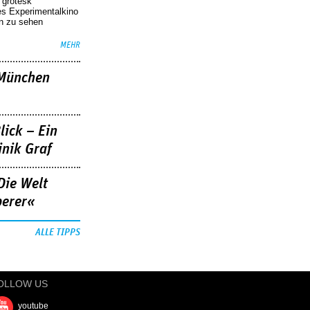
r grotesk
es Experimentalkino
en zu sehen
MEHR
»München
lick – Ein
nik Graf
Die Welt
berer«
ALLE TIPPS
OLLOW US
youtube