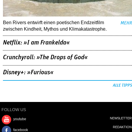
Ben Rivers entwirft einen poetischen Endzeitfilm
MEHR
zwischen Kindheit, Mythos und Klimakatastrophe.
Netflix: »I am Frankelda«
Crunchyroll: »The Drops of God«
Disney+: »Furious«
ALLE TIPPS
FOLLOW US
NEWSLETTER
youtube
REDAKTION
facebook