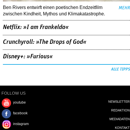
Ben Rivers entwirft einen poetischen Endzeitfilm
MEHR
zwischen Kindheit, Mythos und Klimakatastrophe.
Netflix: »I am Frankelda«
Crunchyroll: »The Drops of God«
Disney+: »Furious«
ALLE TIPPS
FOLLOW US
NEWSLETTER
youtube
REDAKTION
facebook
MEDIADATEN
instagram
KONTAKT