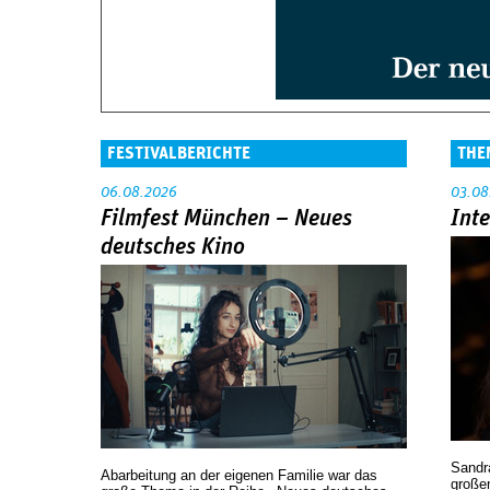
FESTIVALBERICHTE
THE
06.08.2026
03.08
Filmfest München – Neues
Int
deutsches Kino
Sandr
Abarbeitung an der eigenen Familie war das
großen