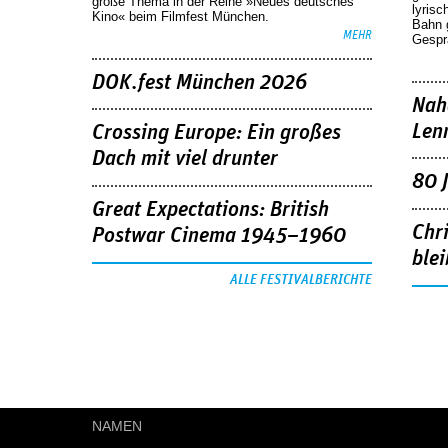
große Thema in der Reihe »Neues deutsches
lyrisc
Kino« beim Filmfest München.
Bahn 
MEHR
Gespr
DOK.fest München 2026
Nah
Len
Crossing Europe: Ein großes
Dach mit viel drunter
80 
Great Expectations: British
Chr
Postwar Cinema 1945–1960
blei
ALLE FESTIVALBERICHTE
NAMEN