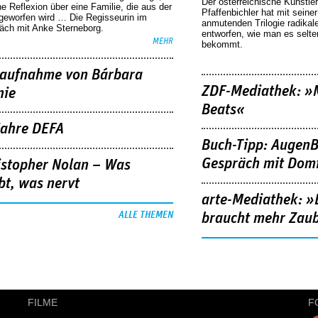
Der österreichische Künstler
he Reflexion über eine ­Familie, die aus der
Pfaffenbichler hat mit seine
geworfen wird … Die Regisseurin im
anmutenden Trilogie radikal
äch mit Anke Sterneborg.
entworfen, wie man es selt
MEHR
bekommt.
aufnahme von Bárbara
ZDF-Mediathek: 
nie
Beats«
Jahre DEFA
Buch-Tipp: AugenB
Gespräch mit Domi
istopher Nolan – Was
bt, was nervt
arte-Mediathek: »
ALLE THEMEN
braucht mehr Zau
FILME
F