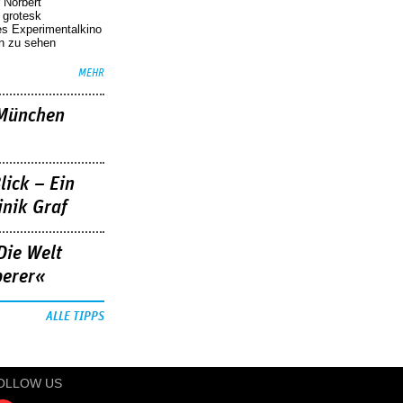
 Norbert
r grotesk
es Experimentalkino
en zu sehen
MEHR
»München
lick – Ein
nik Graf
Die Welt
berer«
ALLE TIPPS
OLLOW US