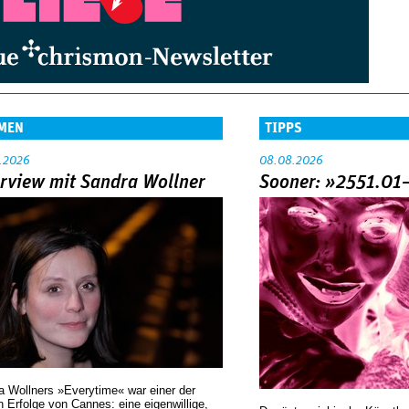
MEN
TIPPS
.2026
08.08.2026
erview mit Sandra Wollner
Sooner: »2551.01
a Wollners »Everytime« war einer der
 Erfolge von Cannes: eine eigenwillige,