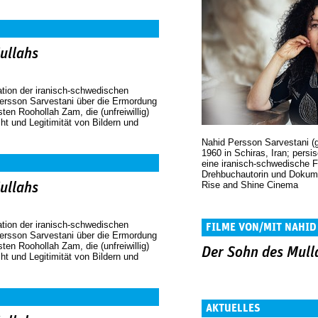
ullahs
tion der iranisch-schwedischen
ersson Sarvestani über die Ermordung
sten Roohollah Zam, die (unfreiwillig)
t und Legitimität von Bildern und
Nahid Persson Sarvestani (
1960 in Schiras, Iran; persisch ناهید پرسون
eine iranisch-schwedische F
Drehbuchautorin und Dokumen
Rise and Shine Cinema
ullahs
tion der iranisch-schwedischen
FILME VON/MIT NAHID
ersson Sarvestani über die Ermordung
SARVESTANI
sten Roohollah Zam, die (unfreiwillig)
Der Sohn des Mull
t und Legitimität von Bildern und
AKTUELLES