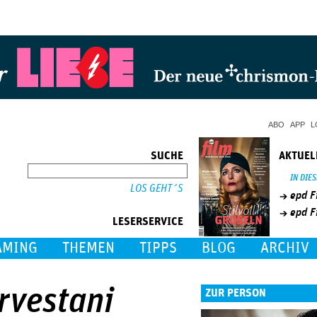
Jump to Navigation
ABO
APP
L
SUCHE
AKTUEL
SUCHE
IN DIE
epd F
epd F
LESERSERVICE
AMING
THEMEN
TIPPS
BLOG
ARCHIV
rvestani
ZUR PERSON