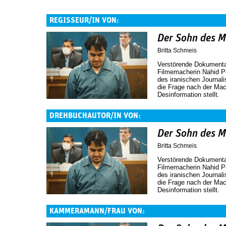
REGISSEUR/IN VON:
Der Sohn des M
Britta Schmeis
Verstörende Dokumenta
Filmemacherin Nahid P
des iranischen Journali
die Frage nach der Mach
Desinformation stellt.
DREHBUCHAUTOR/IN VON:
Der Sohn des M
Britta Schmeis
Verstörende Dokumenta
Filmemacherin Nahid P
des iranischen Journali
die Frage nach der Mach
Desinformation stellt.
KAMMERAMANN/FRAU VON: