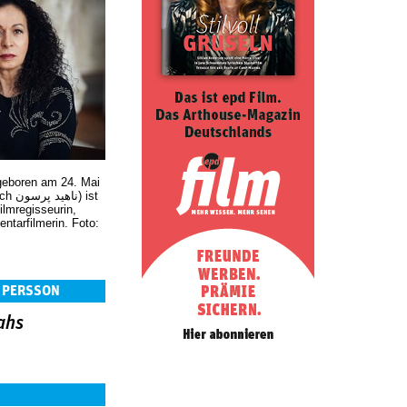
geboren am 24. Mai
) ist
ilmregisseurin,
tarfilmerin. Foto:
 PERSSON
ahs