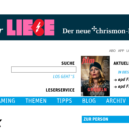
Jump to Navigation
ABO
APP
L
SUCHE
AKTUEL
SUCHE
IN DIE
epd F
epd F
LESERSERVICE
AMING
THEMEN
TIPPS
BLOG
ARCHIV
k
ZUR PERSON