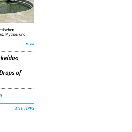
oetischen
eit, Mythos und
MEHR
nkelda«
Drops of
«
ALLE TIPPS