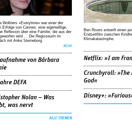
a Wollners »Everytime« war einer der
 Erfolge von Cannes: eine eigenwillige,
Ben Rivers entwirft einen p
he Reflexion über eine ­Familie, die aus der
Endzeitfilm zwischen Kindh
geworfen wird … Die Regisseurin im
Klimakatastrophe.
äch mit Anke Sterneborg.
MEHR
Netflix: »I am Fra
aufnahme von Bárbara
nie
Crunchyroll: »The 
God«
Jahre DEFA
Disney+: »Furious
istopher Nolan – Was
bt, was nervt
ALLE THEMEN