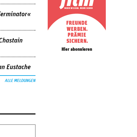
Terminator«
 Chastain
an Eustache
ALLE MELDUNGEN