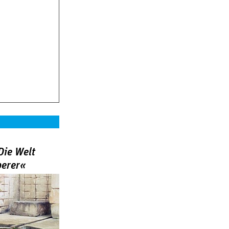
Die Welt
berer«