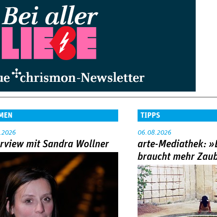
MEN
TIPPS
.2026
06.08.2026
erview mit Sandra Wollner
arte-Mediathek: »
braucht mehr Zau