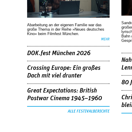
Sandr
Abarbeitung an der eigenen Familie war das
großen
große Thema in der Reihe »Neues deutsches
lyrisc
Kino« beim Filmfest München.
Bahn 
MEHR
Gespr
DOK.fest München 2026
Nah
Len
Crossing Europe: Ein großes
Dach mit viel drunter
80 
Great Expectations: British
Chr
Postwar Cinema 1945–1960
blei
ALLE FESTIVALBERICHTE