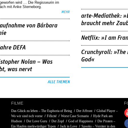
geworfen wird … Die Regisseurin im
äch mit Anke Sterneborg.
MEHR
arte-Mediathek: »
braucht mehr Zau
aufnahme von Bárbara
nie
Netflix: »I am Fra
Jahre DEFA
Crunchyroll: »The 
God«
istopher Nolan – Was
bt, was nervt
ALLE THEMEN
FILME
F
Das Glück zu leben – The Euphoria of Being
Der Affront
Global Player –
Wo wir sind isch vorne
Félicité
Worst Case Scenario
Hyde Park am
Hudson
Der Love Guru
Der Zopf
God of Happiness
Die Piraten –
Ein Haufen merkwürdiger Typen
Jack in Love
Spooks – Verräter in den