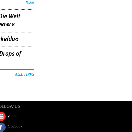
MEHR
Die Welt
berer«
nkelda«
Drops of
ALLE TIPPS
OLLOW US
youtube
facebook