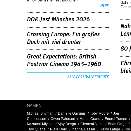
Kino« beim Filmfest München.
Bahn 
MEHR
Gespr
DOK.fest München 2026
Nah
Len
Crossing Europe: Ein großes
Dach mit viel drunter
80 
Great Expectations: British
Chr
Postwar Cinema 1945–1960
blei
ALLE FESTIVALBERICHTE
NAMEN
Michael Snyman
Danielle Guirguis
Toby Moore
Jon
Christensen
Owen Paterson
Martin Crane
Enerel Tumen
Kazunori Miyake
Ajay Devgn
Clément Alline
Brian Fargo
Troy Quane
Riete Oord
Inanna Alassar
Heiko Lange
Ilko