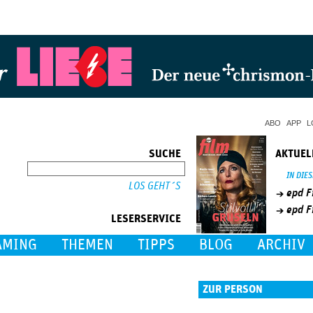
Jump to Navigation
ABO
APP
L
SUCHE
AKTUEL
SUCHE
IN DIE
epd F
epd F
LESERSERVICE
AMING
THEMEN
TIPPS
BLOG
ARCHIV
ZUR PERSON