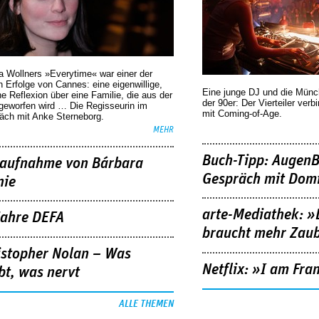
a Wollners »Everytime« war einer der
 Erfolge von Cannes: eine eigenwillige,
Eine junge DJ und die Mün
he Reflexion über eine ­Familie, die aus der
der 90er: Der Vierteiler verb
geworfen wird … Die Regisseurin im
mit Coming-of-Age.
äch mit Anke Sterneborg.
MEHR
Buch-Tipp: AugenB
aufnahme von Bárbara
Gespräch mit Domi
nie
arte-Mediathek: »
Jahre DEFA
braucht mehr Zau
istopher Nolan – Was
Netflix: »I am Fra
bt, was nervt
ALLE THEMEN