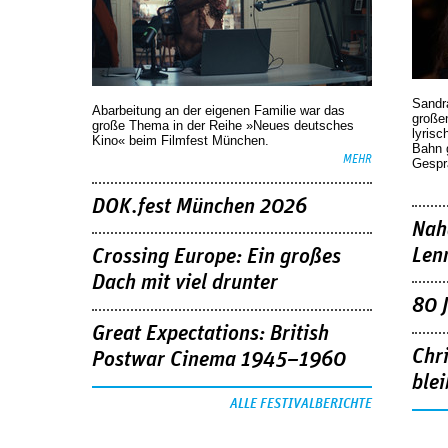
Sandr
Abarbeitung an der eigenen Familie war das
großen
große Thema in der Reihe »Neues deutsches
lyrisc
Kino« beim Filmfest München.
Bahn 
MEHR
Gespr
DOK.fest München 2026
Nah
Len
Crossing Europe: Ein großes
Dach mit viel drunter
80 
Great Expectations: British
Chr
Postwar Cinema 1945–1960
blei
ALLE FESTIVALBERICHTE