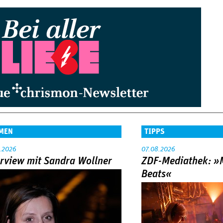
MEN
TIPPS
.2026
07.08.2026
erview mit Sandra Wollner
ZDF-Mediathek: 
Beats«