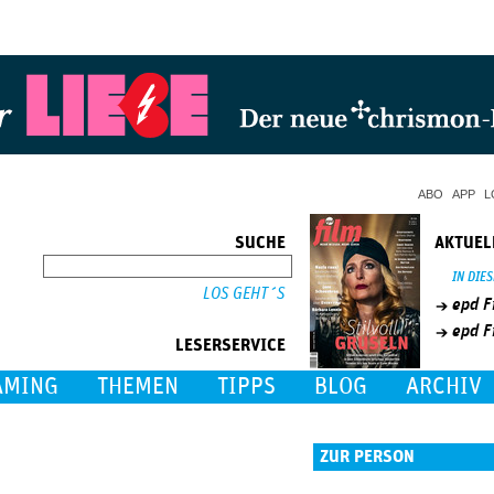
Jump to Navigation
ABO
APP
L
SUCHE
AKTUEL
SUCHE
IN DIE
epd F
epd F
LESERSERVICE
AMING
THEMEN
TIPPS
BLOG
ARCHIV
ZUR PERSON