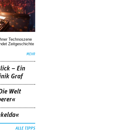
chner Technoszene
indet Zeitgeschichte
MEHR
lick – Ein
nik Graf
Die Welt
berer«
nkelda«
ALLE TIPPS