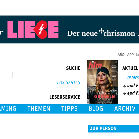
Jump to Navigation
ABO
APP
L
SUCHE
AKTUEL
SUCHE
IN DIE
epd F
epd F
LESERSERVICE
AMING
THEMEN
TIPPS
BLOG
ARCHIV
ZUR PERSON