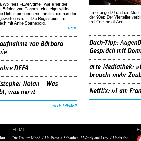
a Wollners »Everytime« war einer der
 Erfolge von Cannes: eine eigenwillige,
Eine junge DJ und die Mün
he Reflexion über eine ­Familie, die aus der
der 90er: Der Vierteiler verb
geworfen wird … Die Regisseurin im
mit Coming-of-Age.
äch mit Anke Sterneborg.
MEHR
Buch-Tipp: AugenB
aufnahme von Bárbara
Gespräch mit Domi
nie
arte-Mediathek: »
Jahre DEFA
braucht mehr Zau
istopher Nolan – Was
Netflix: »I am Fra
bt, was nervt
ALLE THEMEN
FILME
F
ker
Die Frau im Mond
Un Poeta
Schönheit
Wendy and Lucy
Under the