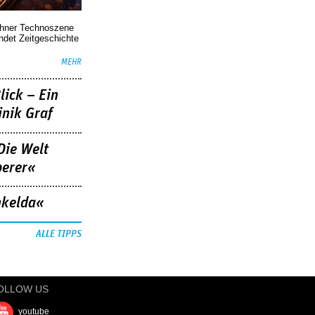
chner Technoszene
indet Zeitgeschichte
MEHR
lick – Ein
nik Graf
Die Welt
berer«
nkelda«
ALLE TIPPS
OLLOW US
youtube