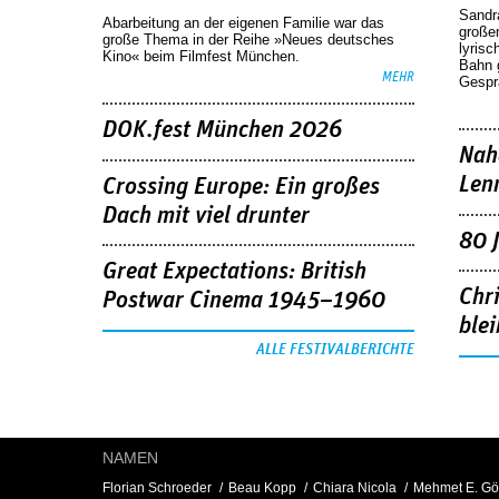
Sandr
Abarbeitung an der eigenen Familie war das
großen
große Thema in der Reihe »Neues deutsches
lyrisc
Kino« beim Filmfest München.
Bahn 
MEHR
Gespr
DOK.fest München 2026
Nah
Len
Crossing Europe: Ein großes
Dach mit viel drunter
80 
Great Expectations: British
Chr
Postwar Cinema 1945–1960
blei
ALLE FESTIVALBERICHTE
NAMEN
Florian Schroeder
Beau Kopp
Chiara Nicola
Mehmet E. Gö