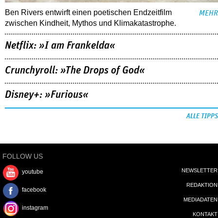
Ben Rivers entwirft einen poetischen Endzeitfilm
MEHR
zwischen Kindheit, Mythos und Klimakatastrophe.
Netflix: »I am Frankelda«
Crunchyroll: »The Drops of God«
Disney+: »Furious«
ALLE TIPPS
FOLLOW US
NEWSLETTER
youtube
REDAKTION
facebook
MEDIADATEN
instagram
KONTAKT