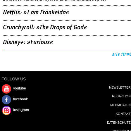
Netflix: »I am Frankelda«
Crunchyroll: »The Drops of God«
Disney+: »Furious«
ALLE TIPPS
FOLLOW US
NEWSLETTER
youtube
REDAKTION
facebook
MEDIADATEN
instagram
KONTAKT
DATENSCHUTZ