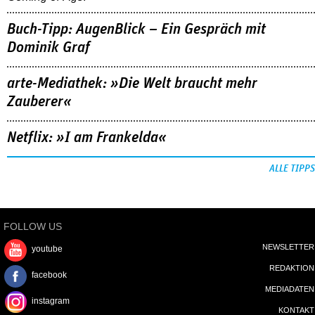
Buch-Tipp: AugenBlick – Ein Gespräch mit
Dominik Graf
arte-Mediathek: »Die Welt braucht mehr
Zauberer«
Netflix: »I am Frankelda«
ALLE TIPPS
FOLLOW US
NEWSLETTER
youtube
REDAKTION
facebook
MEDIADATEN
instagram
KONTAKT