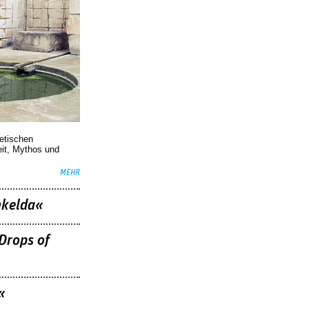
oetischen
eit, Mythos und
MEHR
nkelda«
Drops of
«