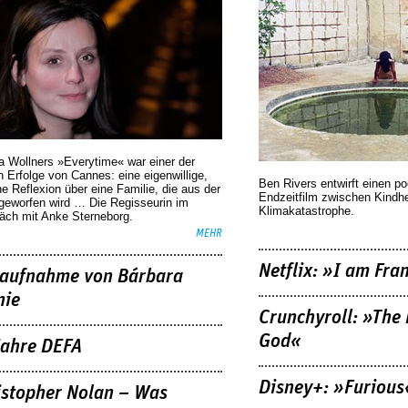
a Wollners »Everytime« war einer der
 Erfolge von Cannes: eine eigenwillige,
Ben Rivers entwirft einen p
he Reflexion über eine ­Familie, die aus der
Endzeitfilm zwischen Kindh
geworfen wird … Die Regisseurin im
Klimakatastrophe.
äch mit Anke Sterneborg.
MEHR
Netflix: »I am Fra
aufnahme von Bárbara
nie
Crunchyroll: »The 
God«
Jahre DEFA
Disney+: »Furious
istopher Nolan – Was