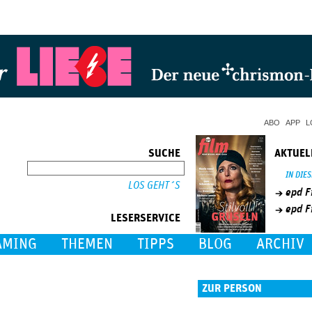
Jump to Navigation
ABO
APP
L
SUCHE
AKTUEL
SUCHE
IN DIE
epd F
epd F
LESERSERVICE
AMING
THEMEN
TIPPS
BLOG
ARCHIV
ZUR PERSON