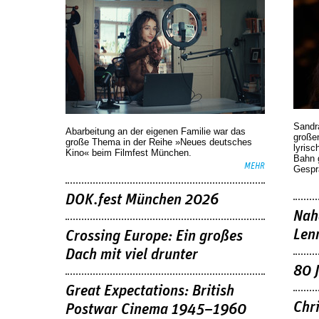
Sandr
Abarbeitung an der eigenen Familie war das
großen
große Thema in der Reihe »Neues deutsches
lyrisc
Kino« beim Filmfest München.
Bahn 
MEHR
Gespr
DOK.fest München 2026
Nah
Len
Crossing Europe: Ein großes
Dach mit viel drunter
80 
Great Expectations: British
Chr
Postwar Cinema 1945–1960