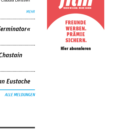
. Claudia Lenssen
MEHR
Terminator«
 Chastain
an Eustache
ALLE MELDUNGEN