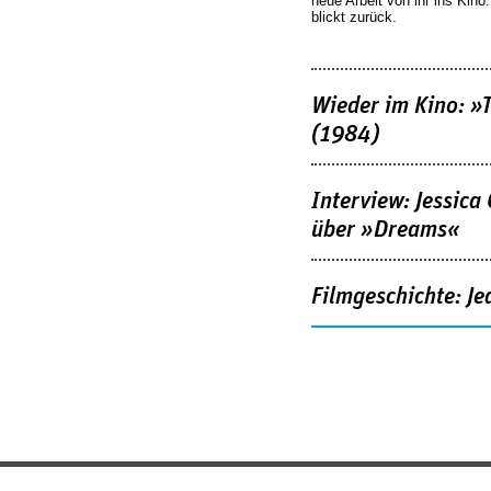
neue Arbeit von ihr ins Kino
blickt zurück.
Wieder im Kino: »
(1984)
Interview: Jessica
über »Dreams«
Filmgeschichte: Je