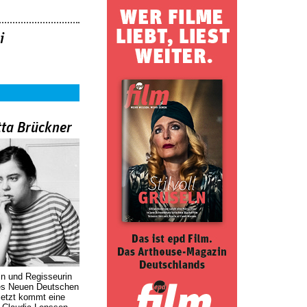
i
tta Brückner
in und Regisseurin
des Neuen Deutschen
Jetzt kommt eine