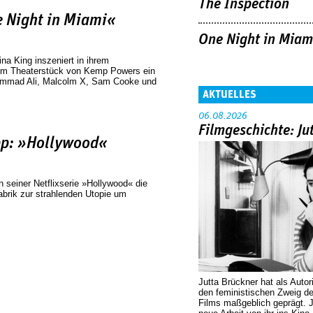
The Inspection
 Night in Miami«
One Night in Miam
na King inszeniert in ihrem
em Theaterstück von Kemp Powers ein
ammad Ali, Malcolm X, Sam Cooke und
AKTUELLES
06.08.2026
Filmgeschichte: Ju
pp: »Hollywood«
 seiner Netflixserie »Hollywood« die
brik zur strahlenden Utopie um
Jutta Brückner hat als Autor
den feministischen Zweig 
Films maßgeblich geprägt. 