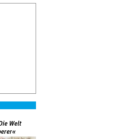
Die Welt
berer«