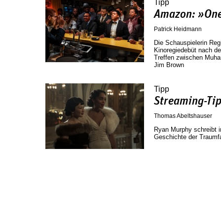
Tipp
Amazon: »One
Patrick Heidmann
Die Schauspielerin Regi
Kinoregiedebüt nach d
Treffen zwischen Muh
Jim Brown
Tipp
Streaming-Ti
Thomas Abeltshauser
Ryan Murphy schreibt in
Geschichte der Traumfa