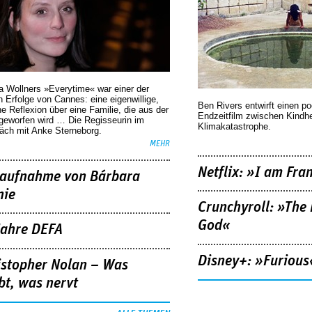
a Wollners »Everytime« war einer der
 Erfolge von Cannes: eine eigenwillige,
Ben Rivers entwirft einen p
he Reflexion über eine ­Familie, die aus der
Endzeitfilm zwischen Kindh
geworfen wird … Die Regisseurin im
Klimakatastrophe.
äch mit Anke Sterneborg.
MEHR
Netflix: »I am Fra
aufnahme von Bárbara
nie
Crunchyroll: »The 
God«
Jahre DEFA
Disney+: »Furious
istopher Nolan – Was
bt, was nervt