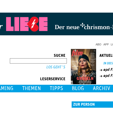
Jump to Navigation
ABO
APP
L
SUCHE
AKTUEL
SUCHE
IN DIE
epd F
epd F
LESERSERVICE
AMING
THEMEN
TIPPS
BLOG
ARCHIV
ZUR PERSON