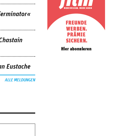
Terminator«
 Chastain
an Eustache
ALLE MELDUNGEN