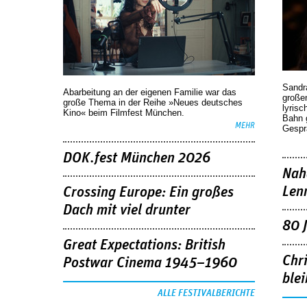
Sandr
Abarbeitung an der eigenen Familie war das
großen
große Thema in der Reihe »Neues deutsches
lyrisc
Kino« beim Filmfest München.
Bahn 
MEHR
Gespr
DOK.fest München 2026
Nah
Len
Crossing Europe: Ein großes
Dach mit viel drunter
80 
Great Expectations: British
Chr
Postwar Cinema 1945–1960
blei
ALLE FESTIVALBERICHTE