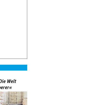
Die Welt
berer«