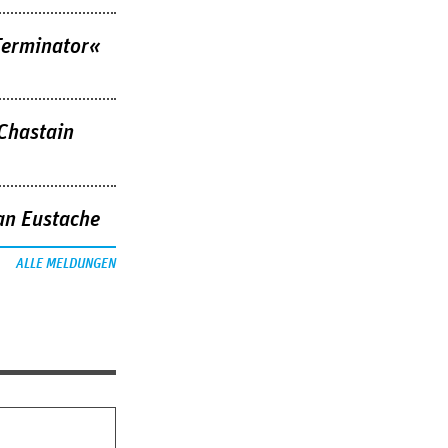
Terminator«
 Chastain
an Eustache
ALLE MELDUNGEN