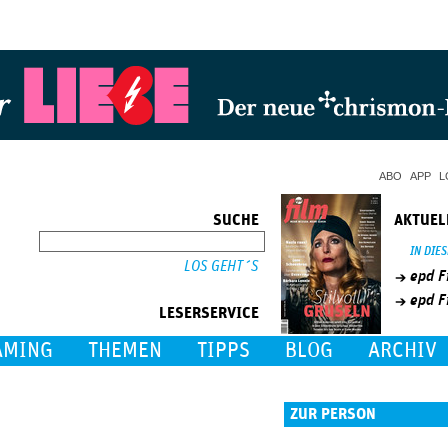
Jump to Navigation
ABO
APP
L
SUCHE
AKTUEL
SUCHE
IN DIE
epd F
epd F
LESERSERVICE
AMING
THEMEN
TIPPS
BLOG
ARCHIV
ZUR PERSON