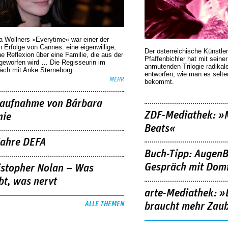
a Wollners »Everytime« war einer der
 Erfolge von Cannes: eine eigenwillige,
Der österreichische Künstler
he Reflexion über eine ­Familie, die aus der
Pfaffenbichler hat mit seine
geworfen wird … Die Regisseurin im
anmutenden Trilogie radikal
äch mit Anke Sterneborg.
entworfen, wie man es selt
MEHR
bekommt.
aufnahme von Bárbara
ZDF-Mediathek: 
nie
Beats«
Jahre DEFA
Buch-Tipp: AugenB
Gespräch mit Domi
istopher Nolan – Was
bt, was nervt
arte-Mediathek: »
ALLE THEMEN
braucht mehr Zau