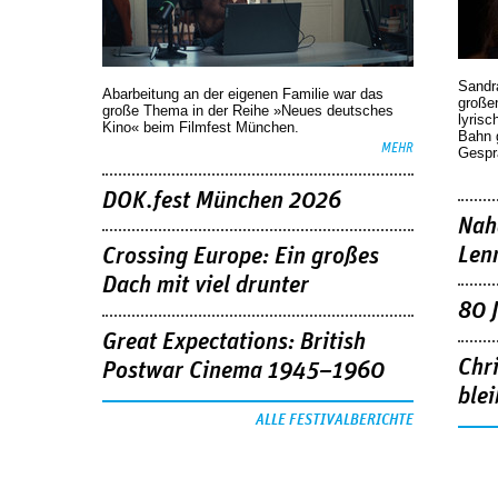
Sandr
Abarbeitung an der eigenen Familie war das
großen
große Thema in der Reihe »Neues deutsches
lyrisc
Kino« beim Filmfest München.
Bahn 
MEHR
Gespr
DOK.fest München 2026
Nah
Len
Crossing Europe: Ein großes
Dach mit viel drunter
80 
Great Expectations: British
Chr
Postwar Cinema 1945–1960
blei
ALLE FESTIVALBERICHTE