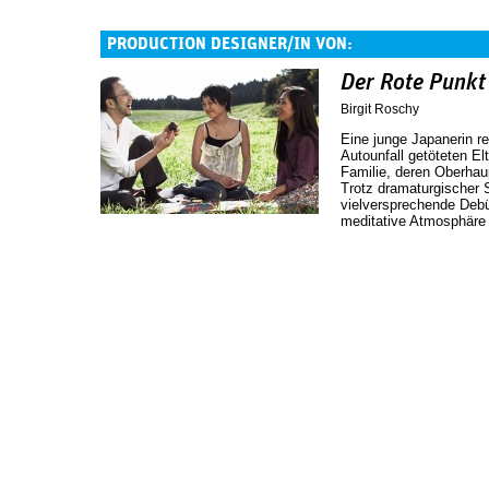
PRODUCTION DESIGNER/IN VON:
Der Rote Punkt
Birgit Roschy
Eine junge Japanerin re
Autounfall getöteten Elt
Familie, deren Oberhau
Trotz dramaturgischer 
vielversprechende Debü
meditative Atmosphäre