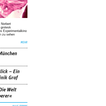
 Norbert
r grotesk
es Experimentalkino
en zu sehen
MEHR
»München
lick – Ein
nik Graf
Die Welt
berer«