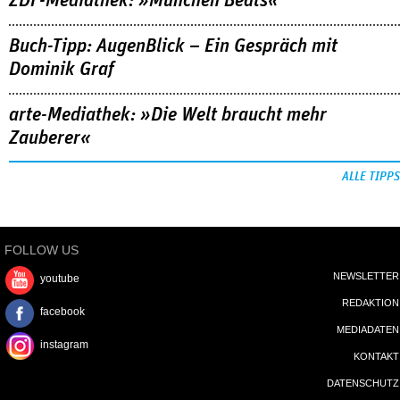
ZDF-Mediathek: »München Beats«
Buch-Tipp: AugenBlick – Ein Gespräch mit
Dominik Graf
arte-Mediathek: »Die Welt braucht mehr
Zauberer«
ALLE TIPPS
FOLLOW US
NEWSLETTER
youtube
REDAKTION
facebook
MEDIADATEN
instagram
KONTAKT
DATENSCHUTZ