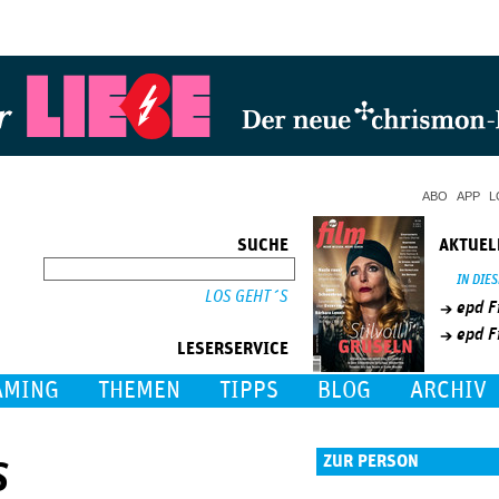
Jump to Navigation
ABO
APP
L
SUCHE
AKTUEL
SUCHE
IN DIE
epd F
epd F
LESERSERVICE
AMING
THEMEN
TIPPS
BLOG
ARCHIV
s
ZUR PERSON