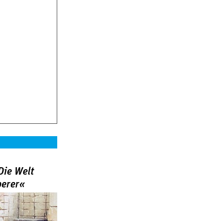
Die Welt
berer«