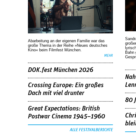
Sandr
Abarbeitung an der eigenen Familie war das
großen
große Thema in der Reihe »Neues deutsches
lyrisc
Kino« beim Filmfest München.
Bahn 
MEHR
Gespr
DOK.fest München 2026
Nah
Len
Crossing Europe: Ein großes
Dach mit viel drunter
80 
Great Expectations: British
Chr
Postwar Cinema 1945–1960
blei
ALLE FESTIVALBERICHTE