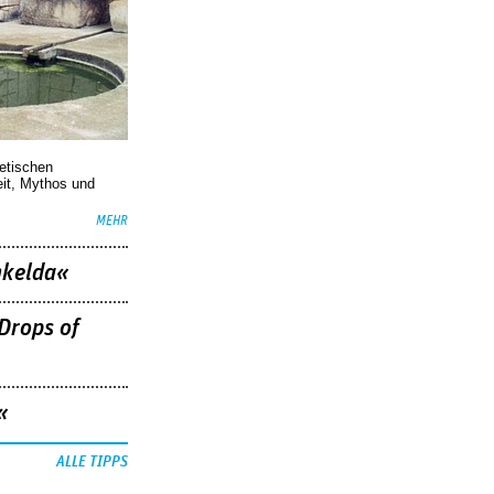
oetischen
eit, Mythos und
MEHR
nkelda«
Drops of
«
ALLE TIPPS