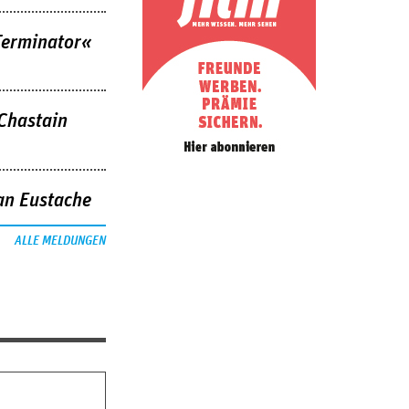
Terminator«
 Chastain
an Eustache
ALLE MELDUNGEN