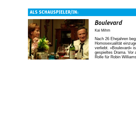
ALS SCHAUSPIELER/IN:
Boulevard
Kai Mihm
Nach 26 Ehejahren begi
Homosexualität einzuges
verliebt. »Boulevard« is
gespieltes Drama. Vor a
Rolle für Robin William