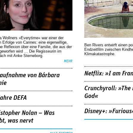
a Wollners »Everytime« war einer der
 Erfolge von Cannes: eine eigenwillige,
Ben Rivers entwirft einen p
he Reflexion über eine ­Familie, die aus der
Endzeitfilm zwischen Kindh
geworfen wird … Die Regisseurin im
Klimakatastrophe.
äch mit Anke Sterneborg.
MEHR
Netflix: »I am Fra
aufnahme von Bárbara
nie
Crunchyroll: »The 
God«
Jahre DEFA
Disney+: »Furious
istopher Nolan – Was
bt, was nervt