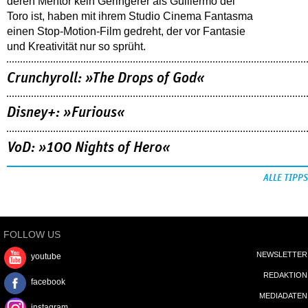
deren Mentor kein Geringerer als Guillermo del
Toro ist, haben mit ihrem Studio Cinema Fantasma
einen Stop-Motion-Film gedreht, der vor Fantasie
und Kreativität nur so sprüht.
Crunchyroll: »The Drops of God«
Disney+: »Furious«
VoD: »100 Nights of Hero«
ALLE TIPPS
FOLLOW US
NEWSLETTER
youtube
REDAKTION
facebook
MEDIADATEN
instagram