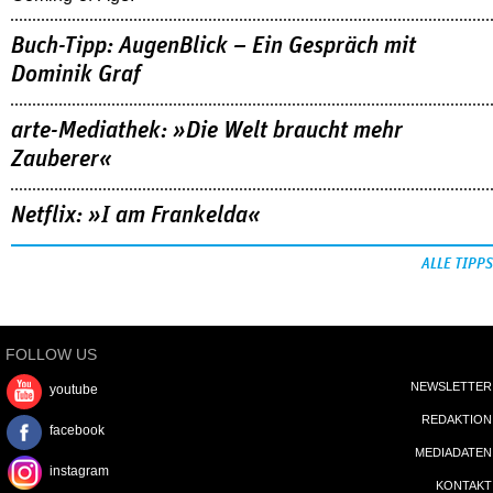
Buch-Tipp: AugenBlick – Ein Gespräch mit
Dominik Graf
arte-Mediathek: »Die Welt braucht mehr
Zauberer«
Netflix: »I am Frankelda«
ALLE TIPPS
FOLLOW US
NEWSLETTER
youtube
REDAKTION
facebook
MEDIADATEN
instagram
KONTAKT