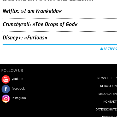
Netflix: »I am Frankelda«
Crunchyroll: »The Drops of God«
Disney+: »Furious«
ALLE TIPPS
FOLLOW US
NEWSLETTER
youtube
REDAKTION
facebook
MEDIADATEN
instagram
KONTAKT
DATENSCHUTZ