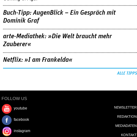
Buch-Tipp: AugenBlick – Ein Gespräch mit
Dominik Graf
arte-Mediathek: »Die Welt braucht mehr
Zauberer«
Netflix: »I am Frankelda«
ALLE TIPPS
FOLLOW US
NEWSLETTER
youtube
REDAKTION
facebook
MEDIADATEN
instagram
KONTAKT