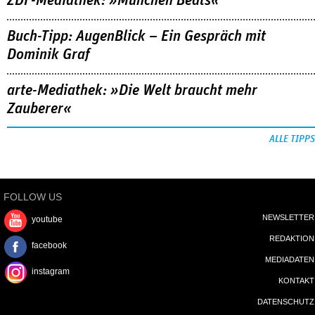
ZDF-Mediathek: »München Beats«
Buch-Tipp: AugenBlick – Ein Gespräch mit
Dominik Graf
arte-Mediathek: »Die Welt braucht mehr
Zauberer«
ALLE TIPPS
FOLLOW US
NEWSLETTER
youtube
REDAKTION
facebook
MEDIADATEN
instagram
KONTAKT
DATENSCHUTZ