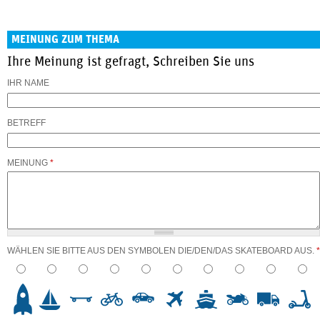
MEINUNG ZUM THEMA
Ihre Meinung ist gefragt, Schreiben Sie uns
IHR NAME
BETREFF
MEINUNG
*
WÄHLEN SIE BITTE AUS DEN SYMBOLEN DIE/DEN/DAS SKATEBOARD AUS.
*
3
4
5
6
7
8
9
10