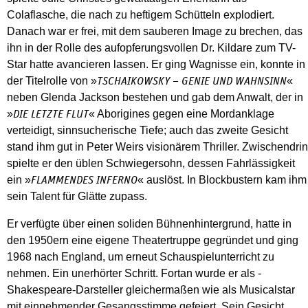
Colaflasche, die nach zu heftigem Schütteln explodiert.
Danach war er frei, mit dem sauberen Image zu brechen, das
ihn in der Rolle des aufopferungsvollen Dr. Kildare zum TV-
Star hatte avancieren lassen. Er ging Wagnisse ein, konnte in
der Titelrolle von »
«
TSCHAIKOWSKY – GENIE UND WAHNSINN
neben Glenda Jackson bestehen und gab dem Anwalt, der in
»
« Aborigines gegen eine Mordanklage
DIE LETZTE FLUT
verteidigt, sinnsucherische Tiefe; auch das zweite Gesicht
stand ihm gut in Peter Weirs visionärem Thriller. Zwischendrin
spielte er den üblen Schwiegersohn, dessen Fahrlässigkeit
ein »
« auslöst. In Blockbustern kam ihm
FLAMMENDES INFERNO
sein Talent für Glätte zupass.
Er verfügte über einen soliden Bühnenhintergrund, hatte in
den 1950ern eine eigene Theatertruppe gegründet und ging
1968 nach England, um erneut Schauspielunterricht zu
nehmen. Ein unerhörter Schritt. Fortan wurde er als ­
Shakespeare-Darsteller gleichermaßen wie als Musicalstar
mit einnehmender Gesangsstimme gefeiert. Sein Gesicht