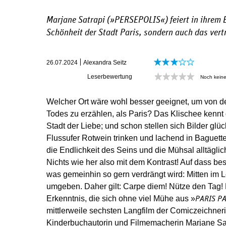
Marjane Satrapi (»
PERSEPOLIS«
) feiert in ihrem
Schönheit der Stadt Paris, sondern auch das ver
26.07.2024
Alexandra Seitz
Leserbewertung
Noch kein
Welcher Ort wäre wohl besser geeignet, um von d
Todes zu erzählen, als Paris? Das Klischee kennt 
Stadt der Liebe; und schon stellen sich Bilder glü
Flussufer Rotwein trinken und lachend in Baguet
die Endlichkeit des Seins und die Mühsal alltäglic
Nichts wie her also mit dem Kontrast! Auf dass bes
was gemeinhin so gern verdrängt wird: Mitten im 
umgeben. Daher gilt: Carpe diem! Nütze den Tag! 
Erkenntnis, die sich ohne viel Mühe aus »
PARIS P
mittlerweile sechsten Langfilm der Comiczeichnerin,
Kinderbuchautorin und Filmemacherin Marjane Sat