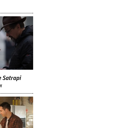
e Satrapi
«