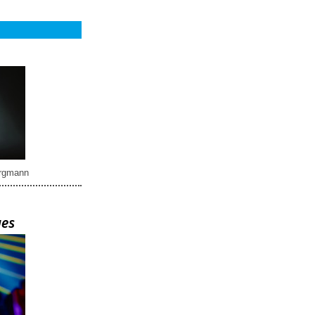
rgmann
ues