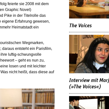
folg feierte sie 2008 mit dem
nen Graphic Novel)
d Pike in der Titelrolle das
che eigene Erfahrung gewesen,
The Voices
unmehr Heimatstadt ein
e touristischen Wegmarken,
 daraus entsteht ein Parisfilm,
 ihre luftig-schwungvolle
cheewort – geht es nun zu,
ine losen und mit leichter
as nicht heißt, dass diese auf
Interview mit Mar
(»The Voices«)