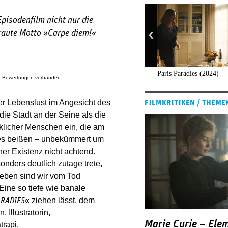
 Episodenfilm nicht nur die
traute Motto »Carpe diem!«
Paris Paradies (2024)
e Bewertungen vorhanden
er Lebenslust im Angesicht des
FILMKRITIKEN / THEME
die Stadt an der Seine als die
cklicher Menschen ein, die am
tes beißen – unbekümmert um
her Existenz nicht achtend.
onders deutlich zutage trete,
Leben sind wir vom Tod
Eine so tiefe wie banale
« ziehen lässt, dem
ARADIES
 Illustratorin,
Marie Curie – Ele
rapi.