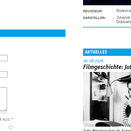
Roderic
REGISSEUR:
Jutamat
DARSTELLER:
Dokkat
AKTUELLES
06.08.2026
Filmgeschichte: Ju
F AUS.
*
Jutta Brückner hat als Autor