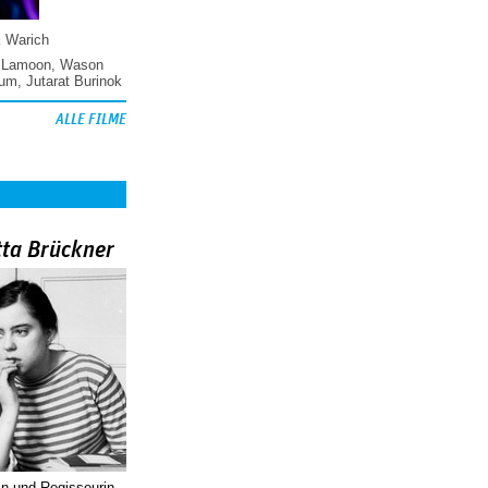
k Warich
 Lamoon
,
Wason
hum
,
Jutarat Burinok
ALLE FILME
tta Brückner
in und Regisseurin