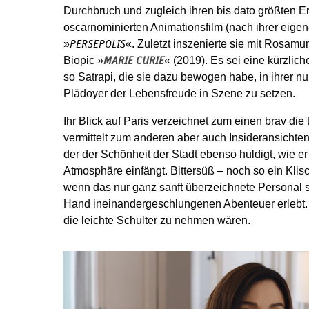
Durchbruch und zugleich ihren bis dato größten Er
oscarnominierten Animationsfilm (nach ihrer eige
»
«. Zuletzt inszenierte sie mit Rosamun
PERSEPOLIS
Biopic »
« (2019). Es sei eine kürzli
MARIE CURIE
so Satrapi, die sie dazu bewogen habe, in ihrer n
Plädoyer der Lebensfreude in Szene zu setzen.
Ihr Blick auf Paris verzeichnet zum einen brav di
vermittelt zum anderen aber auch Insideransichten;
der der Schönheit der Stadt ebenso huldigt, wie er
Atmosphäre einfängt. Bittersüß – noch so ein Klis
wenn das nur ganz sanft überzeichnete Personal se
Hand ineinandergeschlungenen Abenteuer erlebt. W
die leichte Schulter zu nehmen wären.