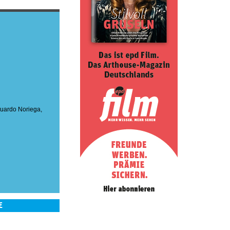
uardo Noriega
,
E