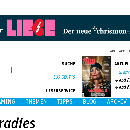
Jump to Navigation
ABO
APP
L
SUCHE
AKTUEL
SUCHE
IN DIE
epd F
epd F
LESERSERVICE
AMING
THEMEN
TIPPS
BLOG
ARCHIV
aradies