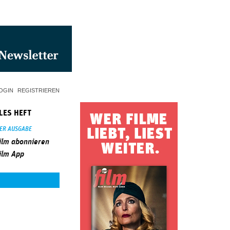
OGIN
REGISTRIEREN
LES HEFT
SER AUSGABE
ilm abonnieren
ilm App