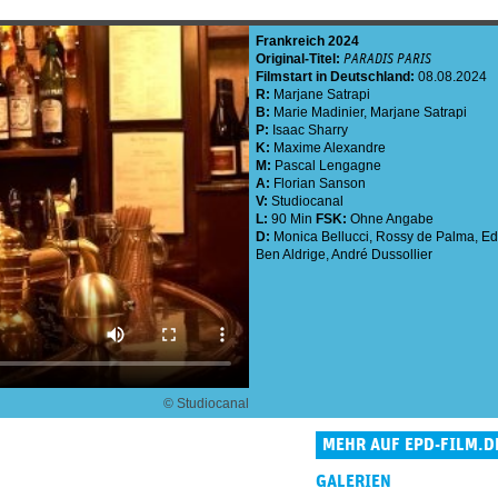
Frankreich
2024
Original-Titel:
PARADIS PARIS
Filmstart in Deutschland:
08.08.2024
R:
Marjane Satrapi
B:
Marie Madinier
,
Marjane Satrapi
P:
Isaac Sharry
K:
Maxime Alexandre
M:
Pascal Lengagne
A:
Florian Sanson
V:
Studiocanal
L:
90 Min
FSK:
Ohne Angabe
D:
Monica Bellucci
,
Rossy de Palma
,
Ed
Ben Aldrige
,
André Dussollier
© Studiocanal
MEHR AUF EPD-FILM.D
GALERIEN