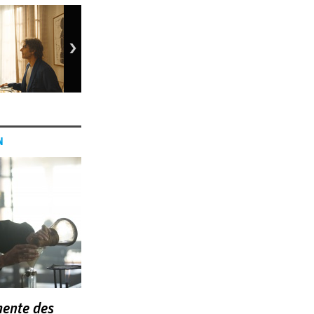
N
mente des