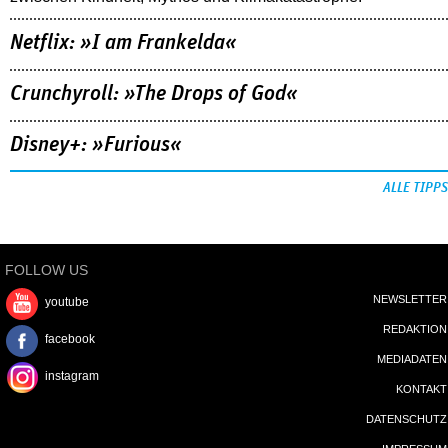
Netflix: »I am Frankelda«
Crunchyroll: »The Drops of God«
Disney+: »Furious«
ALLE TIPPS
FOLLOW US
NEWSLETTER
youtube
REDAKTION
facebook
MEDIADATEN
instagram
KONTAKT
DATENSCHUTZ