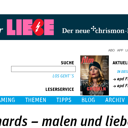
Jump to Navigation
ABO
APP
L
SUCHE
AKTUEL
SUCHE
IN DIE
epd F
epd F
LESERSERVICE
AMING
THEMEN
TIPPS
BLOG
ARCHIV
nards – malen und lie