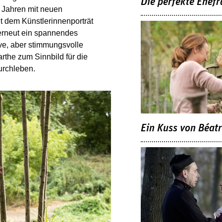
Die perfekte Ehefr
n Jahren mit neuen
t dem Künstlerinnenporträt
 erneut ein spannendes
ve, aber stimmungsvolle
rthe zum Sinnbild für die
urchleben.
Ein Kuss von Béatr