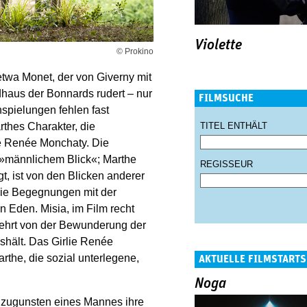
Violette
© Prokino
etwa Monet, der von Giverny mit
aus der Bonnards rudert – nur
FILMSUCHE
spielungen fehlen fast
TITEL ENTHÄLT
rthes Charakter, die
e Renée Monchaty. Die
 »männlichem Blick«; Marthe
REGISSEUR
, ist von den Blicken anderer
 die Begegnungen mit der
n Eden. Misia, im Film recht
 zehrt von der Bewunderung der
shält. Das Girlie Renée
the, die sozial unterlegene,
AKTUELLE FILMSTARTS
Noga
e zugunsten eines Mannes ihre