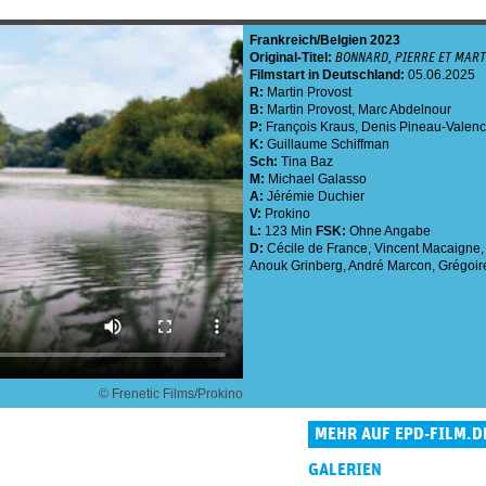
Frankreich
Belgien
2023
Original-Titel:
BONNARD, PIERRE ET MAR
Filmstart in Deutschland:
05.06.2025
R:
Martin Provost
B:
Martin Provost
,
Marc Abdelnour
P:
François Kraus
,
Denis Pineau-Valen
K:
Guillaume Schiffman
Sch:
Tina Baz
M:
Michael Galasso
A:
Jérémie Duchier
V:
Prokino
L:
123 Min
FSK:
Ohne Angabe
D:
Cécile de France
,
Vincent Macaigne
Anouk Grinberg
,
André Marcon
,
Grégoir
© Frenetic Films/Prokino
MEHR AUF EPD-FILM.D
GALERIEN