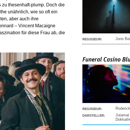
s zu thesenhaft-plump. Doch die
he unähnlich, wie so oft ein
en, aber auch ihre
Bonnard – Vincent Macaigne
aszination für diese Frau ab, die
Jono Be
REGISSEUR:
Funeral Casino Bl
Roderic
REGISSEUR:
Jutamat
DARSTELLER:
Dokkat