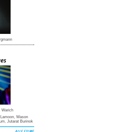
rgmann
ues
k Warich
 Lamoon
,
Wason
hum
,
Jutarat Burinok
ALLE FILME