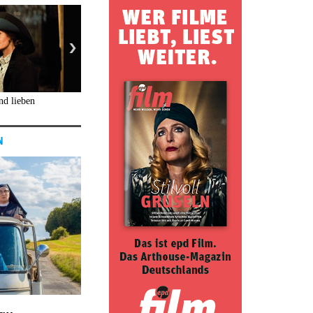
nd lieben
N