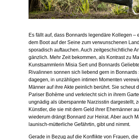
Es fällt auf, dass Bonnards legendäre Kollegen – 
dem Boot auf der Seine zum verwunschenen Landh
sporadisch auftauchen. Auch zeitgeschichtliche An
gänzlich. Mehr Zeit bekommen, als Kontrast zu Ma
Kunstsammlerin Misia Sert und Bonnards Geliebt
Rivalinnen sonnen sich liebend gern in Bonnards
dagegen, in unzähligen intimen Momenten verewigt
Männer auf ihre Akte peinlich berührt. Sie scheut
Pariser Bohème und verkriecht sich in ihrem Garte
ungnädig als überspannte Narzisstin dargestellt,
Künstler, die sie mit dem Geld ihrer Ehemänner au
wiederum drängt Bonnard zur Heirat. Aber auch Mar
launisch-mütterliche Gefährtin, gibt und nimmt.
Gerade in Bezug auf die Konflikte von Frauen, di