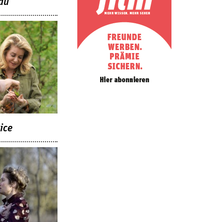
au
ice