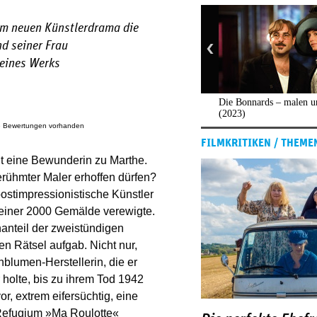
nem neuen Künstlerdrama die
d seiner Frau
seines Werks
Die Bonnards – malen u
(2023)
e Bewertungen vorhanden
FILMKRITIKEN / THEME
t eine Bewunderin zu Marthe.
rühmter Maler erhoffen dürfen?
ostimpressionistische Künstler
 seiner 2000 Gemälde verewigte.
anteil der zweistündigen
en Rätsel aufgab. Nicht nur,
blumen-Herstellerin, die er
 holte, bis zu ihrem Tod 1942
or, extrem eifersüchtig, eine
 Refugium »Ma Roulotte«