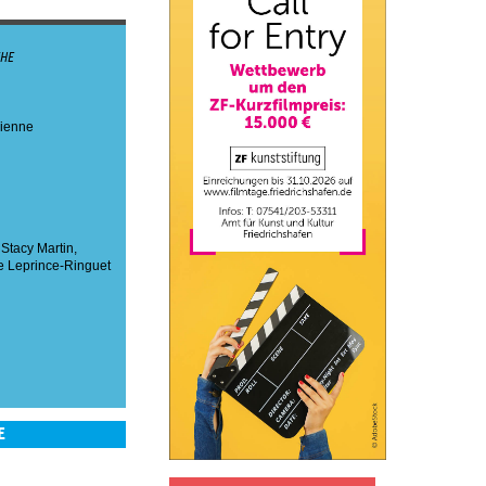
THE
cienne
,
Stacy Martin
,
e Leprince-Ringuet
E