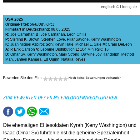
englisch © Lionsgate
USA
2025
Original-Titel:
SHADOW FORCE
Filmstart in Deutschland:
08.05.2025
R:
Joe Carnahan
B:
Joe Carnahan
,
Leon Chills
P:
Sterling K. Brown
,
Stephen Love
,
Pilar Savone
,
Kerry Washington
K:
Juan Miguel Azpiroz
Sch:
Kevin Hale
,
Michael L. Sale
M:
Craig DeLeon
A:
P. Erik Carlson
V:
Leonine Distribution
L:
104 Min
FSK:
16
D:
Omar Sy
,
Kerry Washington
,
Mark Strong
,
Da'Vine Joy Randolph
,
Method
Man
,
Jahleel Kamara
,
Ed Quinn
,
Natalia Reyes
Bewerten Sie den Film:
Noch keine Bewertungen vorhanden
ZUM BEWERTEN DES FILMS EINLOGGEN/REGISTRIEREN
Die ehemaligen Elitesoldaten Kyrah (Kerry Washington) und
Isaac (Omar Sy) führten einst die geheime Spezialeinheit