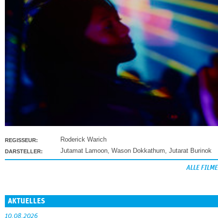
Roderick Warich
REGISSEUR:
Jutamat Lamoon
,
Wason Dokkathum
,
Jutarat Burinok
DARSTELLER:
ALLE FILME
AKTUELLES
10.08.2026