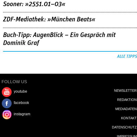
Sooner: »2551.01–03«
ZDF-Mediathek: »München Beats«
Buch-Tipp: AugenBlick – Ein Gespräch mit
Dominik Graf
ALLE TIPPS
FOLLOW US
NEWSLETTER
youtube
REDAKTION
facebook
MEDIADATEN
instagram
KONTAKT
DATENSCHUTZ
IMPRESSUM