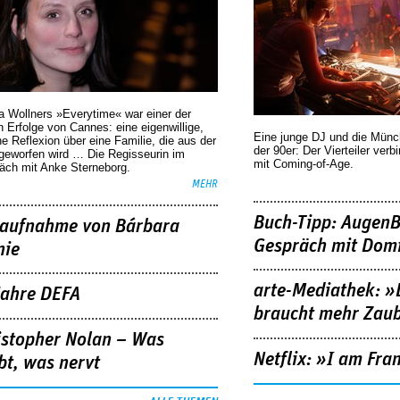
a Wollners »Everytime« war einer der
 Erfolge von Cannes: eine eigenwillige,
Eine junge DJ und die Mün
he Reflexion über eine ­Familie, die aus der
der 90er: Der Vierteiler verb
geworfen wird … Die Regisseurin im
mit Coming-of-Age.
äch mit Anke Sterneborg.
MEHR
Buch-Tipp: AugenB
aufnahme von Bárbara
Gespräch mit Domi
nie
arte-Mediathek: »
Jahre DEFA
braucht mehr Zau
istopher Nolan – Was
Netflix: »I am Fra
bt, was nervt