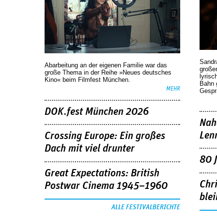
Sandr
Abarbeitung an der eigenen Familie war das
großen
große Thema in der Reihe »Neues deutsches
lyrisc
Kino« beim Filmfest München.
Bahn 
MEHR
Gespr
DOK.fest München 2026
Nah
Len
Crossing Europe: Ein großes
Dach mit viel drunter
80 
Great Expectations: British
Chr
Postwar Cinema 1945–1960
blei
ALLE FESTIVALBERICHTE