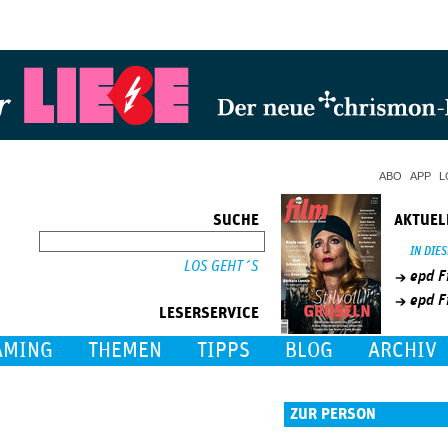
Jump to Navigation
ABO
APP
L
SUCHE
AKTUEL
SUCHE
IN DIE
epd F
epd F
LESERSERVICE
AMING
THEMEN
TIPPS
BLOG
ARCHIV
ZUR PERSON