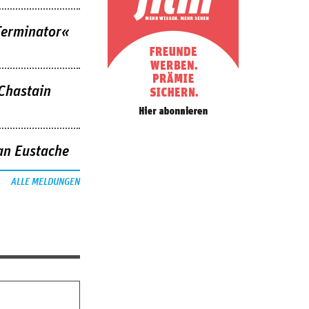
Terminator«
 Chastain
an Eustache
ALLE MELDUNGEN