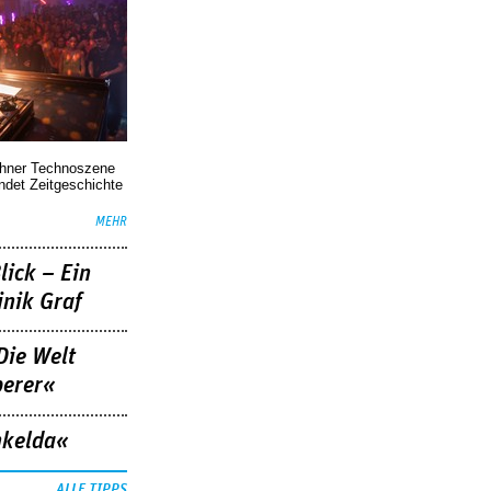
chner Technoszene
indet Zeitgeschichte
MEHR
lick – Ein
nik Graf
Die Welt
berer«
nkelda«
ALLE TIPPS