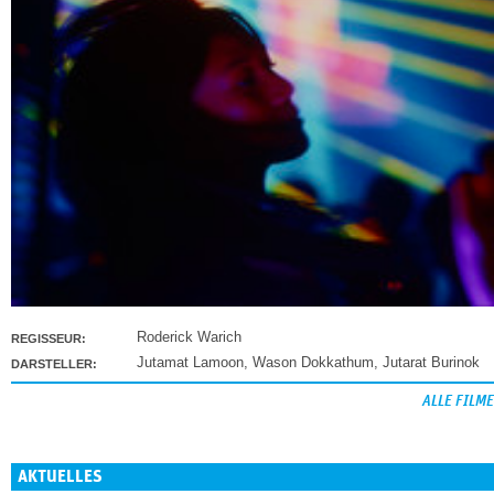
Roderick Warich
REGISSEUR:
Jutamat Lamoon
,
Wason Dokkathum
,
Jutarat Burinok
DARSTELLER:
ALLE FILME
AKTUELLES