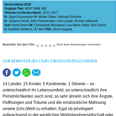
Deutschland
2016
Original-Titel:
NICHT OHNE UNS
Filmstart in Deutschland:
19.01.2017
R:
Sigrid Klausmann
P:
Walter Sittler
,
Gerhard Schmidt
K:
Justyna Feicht
,
John Pennebaker
,
Lina Luzyte
,
Ahmad Jalboush
Sch:
Henk Drees
M:
Christopher Benstead
,
Lea-Marie Sittler
,
Nils Frahm
V:
Farbfilm Verleih
L:
87 Min
FSK:
Ohne Angabe
Bewerten Sie den Film:
Noch keine Bewertungen vorhanden
ZUM BEWERTEN DES FILMS EINLOGGEN/REGISTRIEREN
14 Länder, 15 Kinder, 5 Kontinente, 1 Stimme – so
unterschiedlich ihr Lebensumfeld, so unterschiedlich ihre
Persönlichkeiten auch sind, so sehr ähneln sich ihre Ängste,
Hoffnungen und Träume und die eindrückliche Mahnung
unsere (Um-)Welt zu erhalten. Egal ob privilegiert
aufwachsend in der westlichen Wohlstandsgesellschaft oder