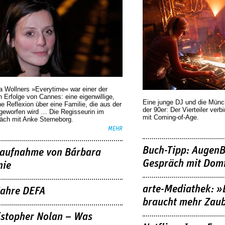
a Wollners »Everytime« war einer der
 Erfolge von Cannes: eine eigenwillige,
Eine junge DJ und die Mün
he Reflexion über eine ­Familie, die aus der
der 90er: Der Vierteiler verb
geworfen wird … Die Regisseurin im
mit Coming-of-Age.
äch mit Anke Sterneborg.
MEHR
Buch-Tipp: AugenB
aufnahme von Bárbara
Gespräch mit Domi
nie
arte-Mediathek: »
Jahre DEFA
braucht mehr Zau
istopher Nolan – Was