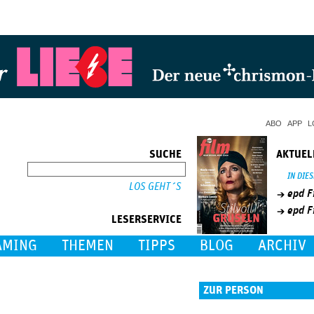
Jump to Navigation
ABO
APP
L
SUCHE
AKTUEL
SUCHE
IN DIE
epd F
epd F
LESERSERVICE
AMING
THEMEN
TIPPS
BLOG
ARCHIV
ZUR PERSON