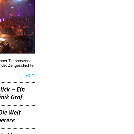
chner Technoszene
indet Zeitgeschichte
MEHR
lick – Ein
nik Graf
Die Welt
berer«