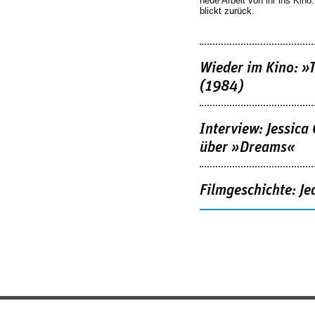
neue Arbeit von ihr ins Kino
blickt zurück.
Wieder im Kino: »
(1984)
Interview: Jessica
über »Dreams«
Filmgeschichte: Je