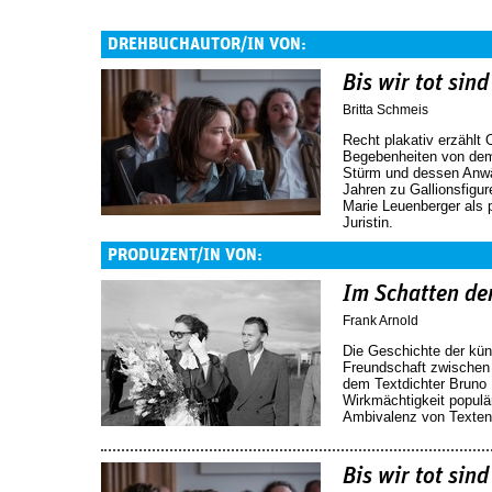
DREHBUCHAUTOR/IN VON:
Bis wir tot sind
Britta Schmeis
Recht plakativ erzählt 
Begebenheiten von dem
Stürm und dessen Anwäl
Jahren zu Gallionsfigur
Marie Leuenberger als 
Juristin.
PRODUZENT/IN VON:
Im Schatten de
Frank Arnold
Die Geschichte der kün
Freundschaft zwischen
dem Textdichter Bruno B
Wirkmächtigkeit populä
Ambivalenz von Texten, 
Bis wir tot sind