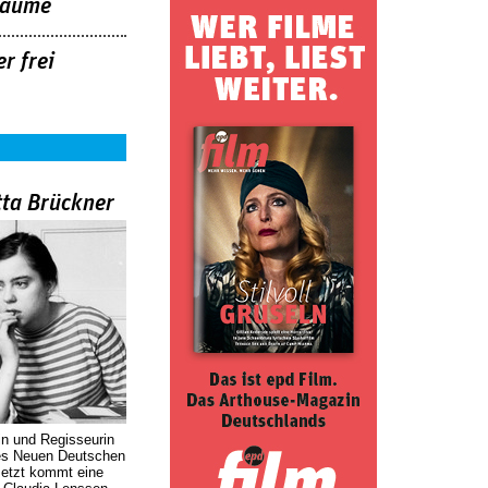
räume
er frei
tta Brückner
in und Regisseurin
des Neuen Deutschen
Jetzt kommt eine