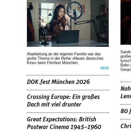
Sandr
Abarbeitung an der eigenen Familie war das
großen
große Thema in der Reihe »Neues deutsches
lyrisc
Kino« beim Filmfest München.
Bahn 
MEHR
Gespr
DOK.fest München 2026
Nah
Len
Crossing Europe: Ein großes
Dach mit viel drunter
80 
Great Expectations: British
Chr
Postwar Cinema 1945–1960