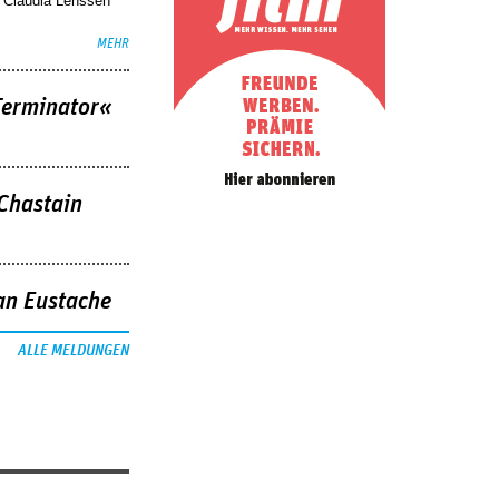
. Claudia Lenssen
MEHR
Terminator«
 Chastain
an Eustache
ALLE MELDUNGEN