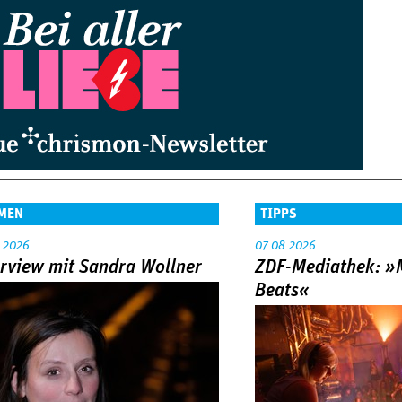
MEN
TIPPS
.2026
07.08.2026
erview mit Sandra Wollner
ZDF-Mediathek: 
Beats«