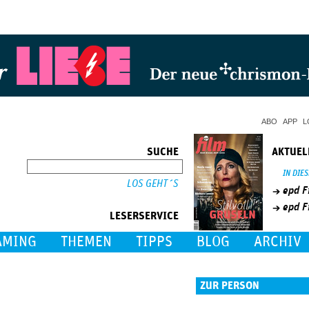
Jump to Navigation
ABO
APP
L
SUCHE
AKTUEL
SUCHE
IN DIE
epd F
epd F
LESERSERVICE
AMING
THEMEN
TIPPS
BLOG
ARCHIV
ZUR PERSON