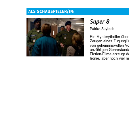
ALS SCHAUSPIELER/IN:
Super 8
Patrick Seyboth
Ein Mysterythriller übe
Zeugen eines Zugunglüc
von geheimnisvollen V
unzähligen Genrestanda
Fiction-Filme erzeugt de
Ironie, aber noch viel m