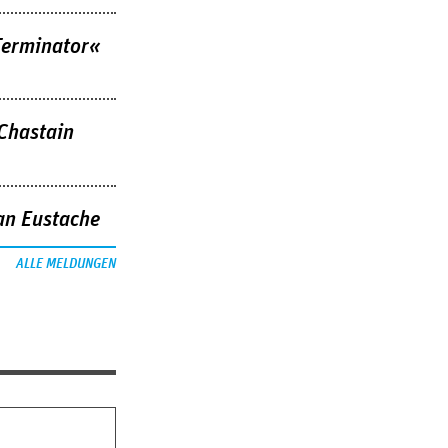
Terminator«
 Chastain
an Eustache
ALLE MELDUNGEN