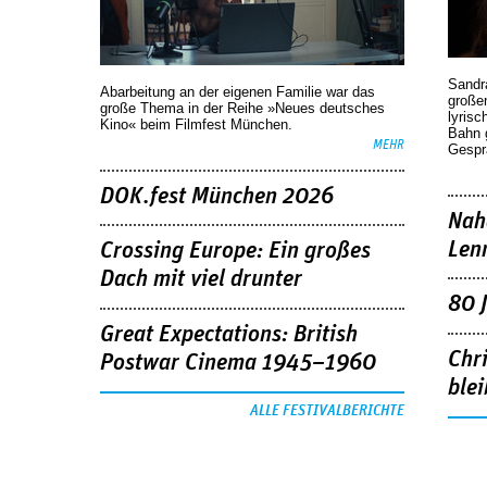
Sandr
Abarbeitung an der eigenen Familie war das
großen
große Thema in der Reihe »Neues deutsches
lyrisc
Kino« beim Filmfest München.
Bahn 
MEHR
Gespr
DOK.fest München 2026
Nah
Len
Crossing Europe: Ein großes
Dach mit viel drunter
80 
Great Expectations: British
Chr
Postwar Cinema 1945–1960
blei
ALLE FESTIVALBERICHTE