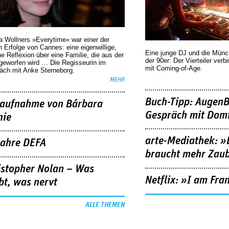
a Wollners »Everytime« war einer der
 Erfolge von Cannes: eine eigenwillige,
Eine junge DJ und die Mün
he Reflexion über eine ­Familie, die aus der
der 90er: Der Vierteiler verb
geworfen wird … Die Regisseurin im
mit Coming-of-Age.
äch mit Anke Sterneborg.
MEHR
Buch-Tipp: AugenB
aufnahme von Bárbara
Gespräch mit Domi
nie
arte-Mediathek: »
Jahre DEFA
braucht mehr Zau
istopher Nolan – Was
Netflix: »I am Fra
bt, was nervt
ALLE THEMEN