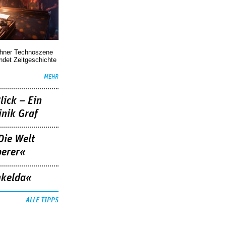
chner Technoszene
indet Zeitgeschichte
MEHR
lick – Ein
nik Graf
Die Welt
berer«
nkelda«
ALLE TIPPS