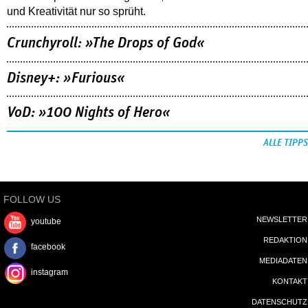
und Kreativität nur so sprüht.
Crunchyroll: »The Drops of God«
Disney+: »Furious«
VoD: »100 Nights of Hero«
ALLE TIPPS
FOLLOW US
NEWSLETTER
youtube
REDAKTION
facebook
MEDIADATEN
instagram
KONTAKT
DATENSCHUTZ