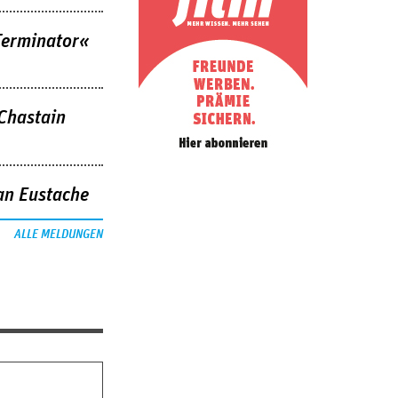
Terminator«
 Chastain
an Eustache
ALLE MELDUNGEN