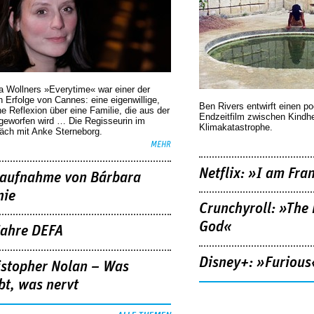
a Wollners »Everytime« war einer der
 Erfolge von Cannes: eine eigenwillige,
Ben Rivers entwirft einen p
he Reflexion über eine ­Familie, die aus der
Endzeitfilm zwischen Kindh
geworfen wird … Die Regisseurin im
Klimakatastrophe.
äch mit Anke Sterneborg.
MEHR
Netflix: »I am Fra
aufnahme von Bárbara
nie
Crunchyroll: »The 
God«
Jahre DEFA
Disney+: »Furious
istopher Nolan – Was
bt, was nervt