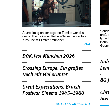
Sandr
Abarbeitung an der eigenen Familie war das
großen
große Thema in der Reihe »Neues deutsches
lyrisc
Kino« beim Filmfest München.
Bahn 
MEHR
Gespr
DOK.fest München 2026
Nah
Len
Crossing Europe: Ein großes
Dach mit viel drunter
80 
Great Expectations: British
Chr
Postwar Cinema 1945–1960
blei
ALLE FESTIVALBERICHTE