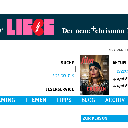
Jump to Navigation
ABO
APP
L
SUCHE
AKTUEL
SUCHE
IN DIE
epd F
epd F
LESERSERVICE
AMING
THEMEN
TIPPS
BLOG
ARCHIV
ZUR PERSON