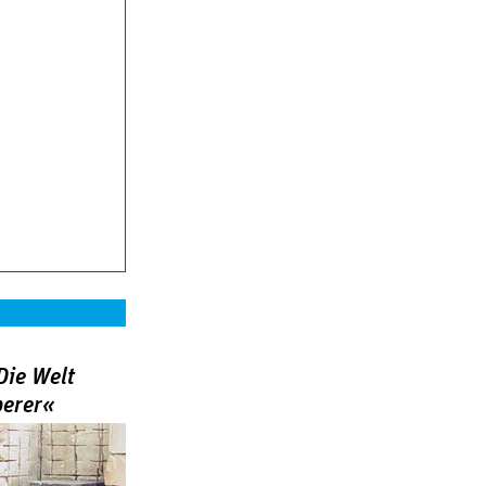
Die Welt
berer«