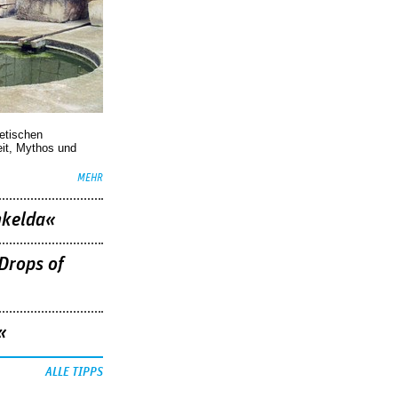
oetischen
eit, Mythos und
MEHR
nkelda«
Drops of
«
ALLE TIPPS