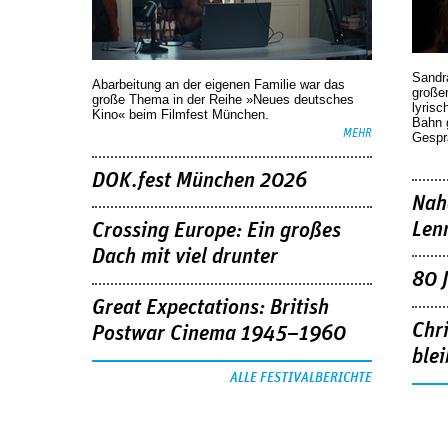
Sandr
Abarbeitung an der eigenen Familie war das
großen
große Thema in der Reihe »Neues deutsches
lyrisc
Kino« beim Filmfest München.
Bahn 
MEHR
Gespr
DOK.fest München 2026
Nah
Len
Crossing Europe: Ein großes
Dach mit viel drunter
80 
Great Expectations: British
Chr
Postwar Cinema 1945–1960
blei
ALLE FESTIVALBERICHTE