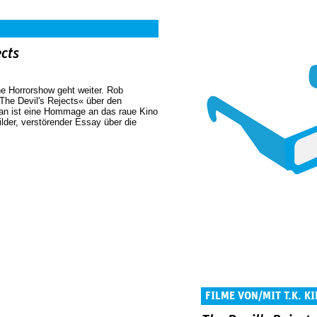
ects
e Horrorshow geht weiter. Rob
The Devil's Rejects« über den
lan ist eine Hommage an das raue Kino
ilder, verstörender Essay über die
FILME VON/MIT T.K. K