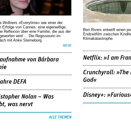
a Wollners »Everytime« war einer der
 Erfolge von Cannes: eine eigenwillige,
Ben Rivers entwirft einen p
he Reflexion über eine ­Familie, die aus der
Endzeitfilm zwischen Kindh
geworfen wird … Die Regisseurin im
Klimakatastrophe.
äch mit Anke Sterneborg.
MEHR
Netflix: »I am Fra
aufnahme von Bárbara
nie
Crunchyroll: »The 
God«
Jahre DEFA
Disney+: »Furious
istopher Nolan – Was
bt, was nervt
ALLE THEMEN