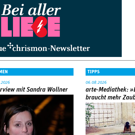
MEN
TIPPS
.2026
06.08.2026
erview mit Sandra Wollner
arte-Mediathek: »
braucht mehr Zau