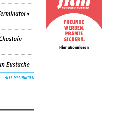
Terminator«
 Chastain
an Eustache
ALLE MELDUNGEN