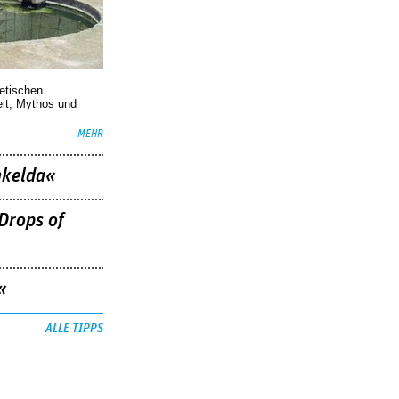
oetischen
eit, Mythos und
MEHR
nkelda«
Drops of
«
ALLE TIPPS