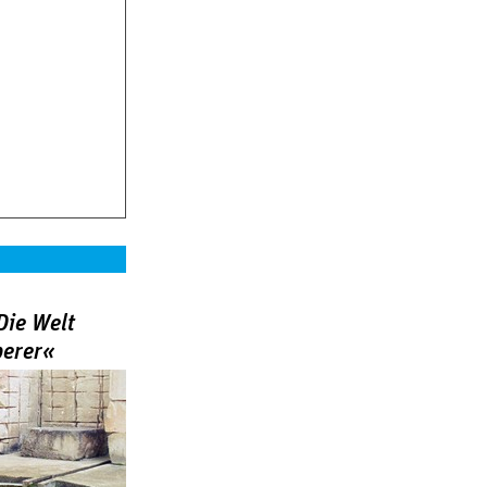
Die Welt
berer«