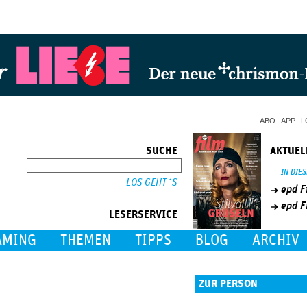
Jump to Navigation
ABO
APP
L
SUCHE
AKTUEL
SUCHE
IN DIE
epd F
epd F
LESERSERVICE
AMING
THEMEN
TIPPS
BLOG
ARCHIV
ZUR PERSON