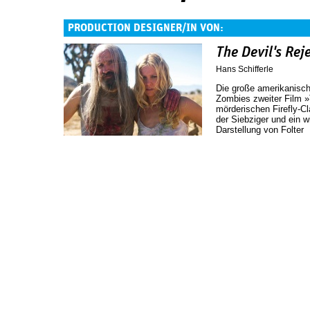
PRODUCTION DESIGNER/IN VON:
The Devil's Rej
Hans Schifferle
Die große amerikanisch
Zombies zweiter Film »
mörderischen Firefly-C
der Siebziger und ein w
Darstellung von Folter